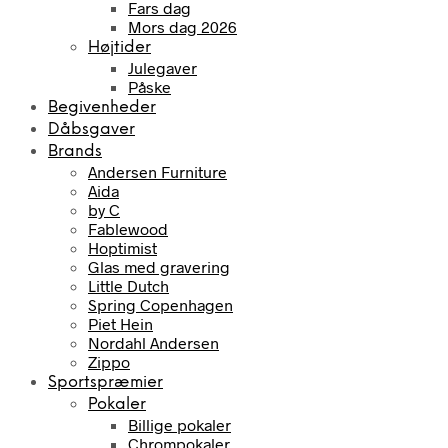
Fars dag
Mors dag 2026
Højtider
Julegaver
Påske
Begivenheder
Dåbsgaver
Brands
Andersen Furniture
Aida
by C
Fablewood
Hoptimist
Glas med gravering
Little Dutch
Spring Copenhagen
Piet Hein
Nordahl Andersen
Zippo
Sportspræmier
Pokaler
Billige pokaler
Chrompokaler