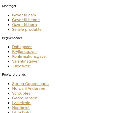
Modtager
Gaver til ham
Gaver til hende
Gaver til børn
Se alle produkter
Begivenheder
Dåbsgaver
Bryllupsgaver
Konfirmationsgaver
Valentinsgaver
Julegaver
Poplære brands
Spring Copenhagen
Nordahl Andersen
Scrouples
Georg Jensen
Lykketrold
Hoptimist
Little Dutch