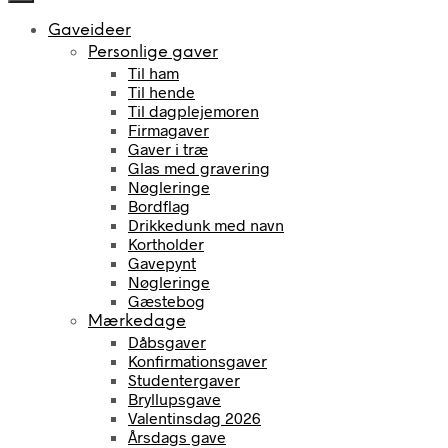
Gaveideer
Personlige gaver
Til ham
Til hende
Til dagplejemoren
Firmagaver
Gaver i træ
Glas med gravering
Nøgleringe
Bordflag
Drikkedunk med navn
Kortholder
Gavepynt
Nøgleringe
Gæstebog
Mærkedage
Dåbsgaver
Konfirmationsgaver
Studentergaver
Bryllupsgave
Valentinsdag 2026
Årsdags gave