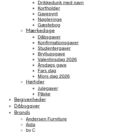
Drikkedunk med navn
Kortholder
Gavepynt
Nøgleringe
Gæstebog
Mærkedage
Dåbsgaver
Konfirmationsgaver
Studentergaver
Bryllupsgave
Valentinsdag 2026
Årsdags gave
Fars dag
Mors dag 2026
Højtider
Julegaver
Påske
Begivenheder
Dåbsgaver
Brands
Andersen Furniture
Aida
by C