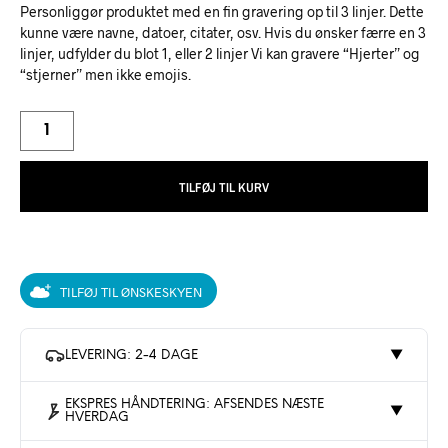
Personliggør produktet med en fin gravering op til 3 linjer. Dette
kunne være navne, datoer, citater, osv. Hvis du ønsker færre en 3
linjer, udfylder du blot 1, eller 2 linjer Vi kan gravere “Hjerter” og
“stjerner” men ikke emojis.
TILFØJ TIL KURV
TILFØJ TIL ØNSKESKYEN
LEVERING: 2-4 DAGE
▼
EKSPRES HÅNDTERING: AFSENDES NÆSTE
▼
HVERDAG