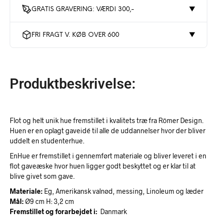
GRATIS GRAVERING: VÆRDI 300,-
▼
FRI FRAGT V. KØB OVER 600
▼
Produktbeskrivelse:
Flot og helt unik hue fremstillet i kvalitets træ fra Römer Design.
Huen er en oplagt gaveidé til alle de uddannelser hvor der bliver
uddelt en studenterhue.
EnHue er fremstillet i gennemført materiale og bliver leveret i en
flot gaveæske hvor huen ligger godt beskyttet og er klar til at
blive givet som gave.
Materiale:
Eg, Amerikansk valnød, messing, Linoleum og læder
Mål:
Ø9 cm H: 3,2 cm
Fremstillet og forarbejdet i:
Danmark