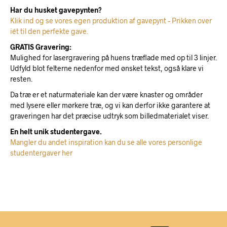
Har du husket gavepynten?
Klik ind og se vores egen produktion af gavepynt – Prikken over
iét til den perfekte gave.
GRATIS Gravering:
Mulighed for lasergravering på huens træflade med op til 3 linjer.
Udfyld blot felterne nedenfor med ønsket tekst, også klare vi
resten.
Da træ er et naturmateriale kan der være knaster og områder
med lysere eller mørkere træ, og vi kan derfor ikke garantere at
graveringen har det præcise udtryk som billedmaterialet viser.
En helt unik studentergave.
Mangler du andet inspiration kan du se alle vores personlige
studentergaver her