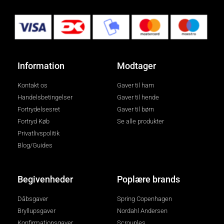
Information
Modtager
Kontakt os
Gaver til ham
Handelsbetingelser
Gaver til hende
Fortrydelsesret
Gaver til børn
Fortryd Køb
Se alle produkter
Privatlivspolitik
Blog/Guides
Begivenheder
Poplære brands
Dåbsgaver
Spring Copenhagen
Bryllupsgaver
Nordahl Andersen
Konfirmationsgaver
Scrouples