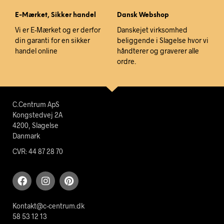
E-Mærket, Sikker handel
Dansk Webshop
Vi er E-Mærket og er derfor
Danskejet virksomhed
din garanti for en sikker
beliggende i Slagelse hvor vi
handel online
håndterer og graverer alle
ordre.
C.Centrum ApS
Kongstedvej 2A
4200, Slagelse
Danmark
CVR: 44 87 28 70
Kontakt@c-centrum.dk
58 53 12 13