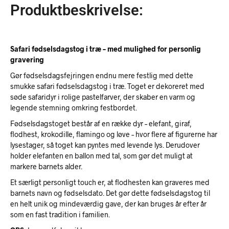
Produktbeskrivelse:
Safari fødselsdagstog i træ – med mulighed for personlig
gravering
Gør fødselsdagsfejringen endnu mere festlig med dette
smukke safari fødselsdagstog i træ. Toget er dekoreret med
søde safaridyr i rolige pastelfarver, der skaber en varm og
legende stemning omkring festbordet.
Fødselsdagstoget består af en række dyr – elefant, giraf,
flodhest, krokodille, flamingo og løve – hvor flere af figurerne har
lysestager, så toget kan pyntes med levende lys. Derudover
holder elefanten en ballon med tal, som gør det muligt at
markere barnets alder.
Et særligt personligt touch er, at flodhesten kan graveres med
barnets navn og fødselsdato. Det gør dette fødselsdagstog til
en helt unik og mindeværdig gave, der kan bruges år efter år
som en fast tradition i familien.