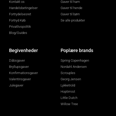
Kontakt os
Gaver til ham
Handelsbetingelser
Gaver til hende
Fortrydelsesret
Gaver til børn
Fortryd Køb
Se alle produkter
Privatlivspolitik
Blog/Guides
Begivenheder
Poplære brands
Dåbsgaver
Spring Copenhagen
Bryllupsgaver
Nordahl Andersen
Konfirmationsgaver
Scrouples
Valentinsgaver
Georg Jensen
Julegaver
Lykketrold
Hoptimist
Little Dutch
Willow Tree