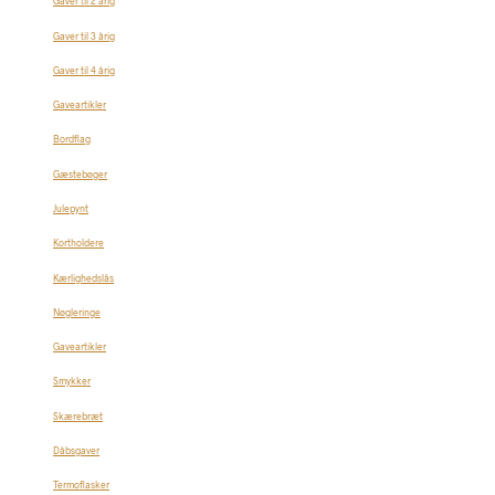
Gaver til 2 årig
Gaver til 3 årig
Gaver til 4 årig
Gaveartikler
Bordflag
Gæstebøger
Julepynt
Kortholdere
Kærlighedslås
Nøgleringe
Gaveartikler
Smykker
Skærebræt
Dåbsgaver
Termoflasker