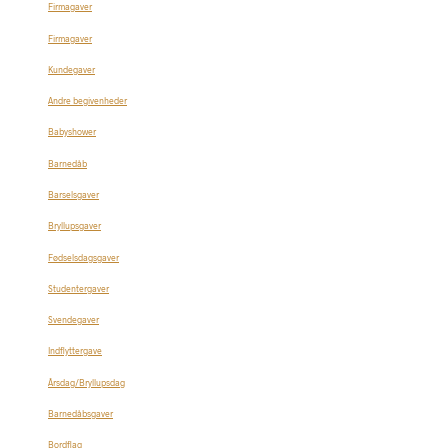
Firmagaver
Firmagaver
Kundegaver
Andre begivenheder
Babyshower
Barnedåb
Barselsgaver
Bryllupsgaver
Fødselsdagsgaver
Studentergaver
Svendegaver
Indflyttergave
Årsdag/Bryllupsdag
Barnedåbsgaver
Bordflag