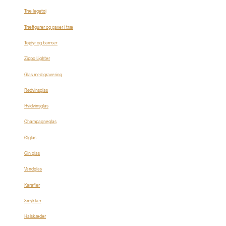
Træ legetøj
Træfigurer og gaver i træ
Tøjdyr og bamser
Zippo Lighter
Glas med gravering
Rødvinsglas
Hvidvinsglas
Champagneglas
Ølglas
Gin glas
Vandglas
Karafler
Smykker
Halskæder