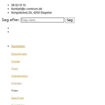
58 53 12 13
Kontakt@c-centrum.dk
Kongstedvej 2A, 4200 Slagelse
Søg efter:
Søg
Gaveideer
Personlige gaver
Til hende
Til ham
Til dagplejemoren
Firmagaver
Til børn
Gaver til 1 årig