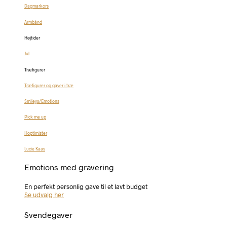
Dagmarkors
Armbånd
Højtider
Jul
Træfigurer
Træfigurer og gaver i træ
Smileys/Emotions
Pick me up
Hoptimister
Lucie Kaas
Emotions med gravering
En perfekt personlig gave til et lavt budget
Se udvalg her
Svendegaver