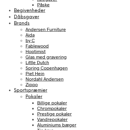
Påske
Begivenheder
Dåbsgaver
Brands
Andersen Furniture
Aida
by C
Fablewood
Hoptimist
Glas med gravering
Little Dutch
Spring Copenhagen
Piet Hein
Nordahl Andersen
Zippo
Sportspræmier
Pokaler
Billige pokaler
Chrompokaler
Prestige pokaler
Vandrepokaler
Aluminiums bæger