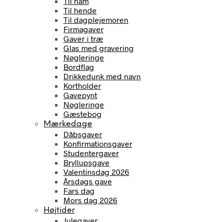
Til ham
Til hende
Til dagplejemoren
Firmagaver
Gaver i træ
Glas med gravering
Nøgleringe
Bordflag
Drikkedunk med navn
Kortholder
Gavepynt
Nøgleringe
Gæstebog
Mærkedage
Dåbsgaver
Konfirmationsgaver
Studentergaver
Bryllupsgave
Valentinsdag 2026
Årsdags gave
Fars dag
Mors dag 2026
Højtider
Julegaver