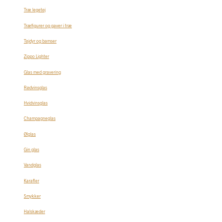
Træ legetøj
Træfigurer og gaver i træ
Tøjdyr og bamser
Zippo Lighter
Glas med gravering
Rødvinsglas
Hvidvinsglas
Champagneglas
Ølglas
Gin glas
Vandglas
Karafler
Smykker
Halskæder