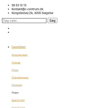
58 53 12 13
Kontakt@c-centrum.dk
Kongstedvej 2A, 4200 Slagelse
Søg
Søg
efter:
Gaveideer
Personlige gaver
Til hende
Til ham
Til dagplejemoren
Firmagaver
Til børn
Gaver til 1 årig
Gaver til 2 årig