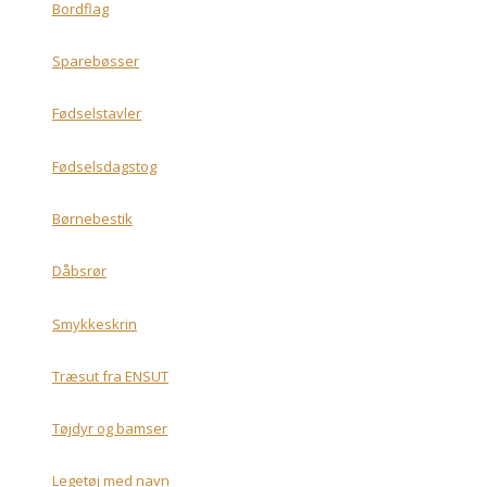
Bordflag
Sparebøsser
Fødselstavler
Fødselsdagstog
Børnebestik
Dåbsrør
Smykkeskrin
Træsut fra ENSUT
Tøjdyr og bamser
Legetøj med navn