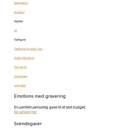
Dagmarkors
Armbånd
Højtider
Jul
Træfigurer
Træfigurer og gaver i træ
Smileys/Emotions
Pick me up
Hoptimister
Lucie Kaas
Emotions med gravering
En perfekt personlig gave til et lavt budget
Se udvalg her
Svendegaver