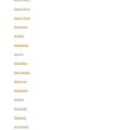
Gaver til 3 årig
Gaver til 4 årig
Gaveartikler
Bordflag
Gæstebøger
Julepynt
Kortholdere
Kærlighedslås
Nøgleringe
Gaveartikler
Smykker
Skærebræt
Dåbsgaver
Termoflasker