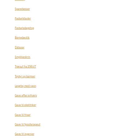
Sparebøsser
Fødselstavler
Fødselsdagstog
Børnebestik
Dåbsrør
Smykkeskrin
Træsut fra ENSUT
Tøjdyr og bamser
Legetøj med navn
Gave efter erhverv
Gave til elektriker
Gave til frisør
Gave til fysioterapeut
Gave til ingeniør