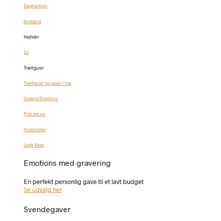
Dagmarkors
Armbånd
Højtider
Jul
Træfigurer
Træfigurer og gaver i træ
Smileys/Emotions
Pick me up
Hoptimister
Lucie Kaas
Emotions med gravering
En perfekt personlig gave til et lavt budget
Se udvalg her
Svendegaver