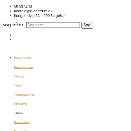
58 53 12 13
Kontakt@c-centrum.dk
Kongstedvej 2A, 4200 Slagelse
Søg efter:
Søg
Gaveideer
Personlige gaver
Til hende
Til ham
Til dagplejemoren
Firmagaver
Til børn
Gaver til 1 årig