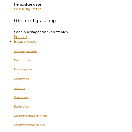
Personlige gaver
Se alle figurerne
Glas med gravering
Søde lysestager der kan stables
Køb her
Begivenheder
Årlige begivenheder
Fars dag gaver
Mors dag gaver
Konfirmation
Julegaver
Valentinsdag
Konfirmation
Konfirmationsgaver til hende
Konfirmationsgaver til ham