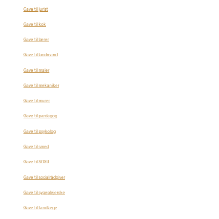
Gave til jurist
Gave til kok
Gave til lærer
Gave til landmand
Gave til maler
Gave til mekaniker
Gave til murer
Gave til pædagog
Gave til psykolog
Gave til smed
Gave til SOSU
Gave til socialrådgiver
Gave til sygeplejerske
Gave til tandlæge