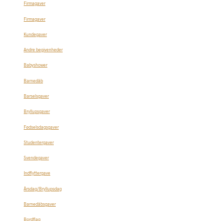
Firmagaver
Firmagaver
Kundegaver
Andre begivenheder
Babyshower
Barnedåb
Barselsgaver
Bryllupsgaver
Fødselsdagsgaver
Studentergaver
Svendegaver
Indflyttergave
Årsdag/Bryllupsdag
Barnedåbsgaver
Bordflag