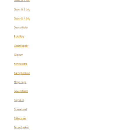
Gaver til 2 årig
Gaver til 3 årig
Gaver til 4 årig
Gaveartikler
Bordflag
Gæstebøger
Julepynt
Kortholdere
Kærlighedslås
Nøgleringe
Gaveartikler
Smykker
Skærebræt
Dåbsgaver
Termoflasker