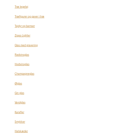
Træ legetøj
Træfigurer og gaver i træ
Tøjdyr og bamser
Zippo Lighter
Glas med gravering
Rødvinsglas
Hvidvinsglas
Champagneglas
Ølglas
Gin glas
Vandglas
Karafler
Smykker
Halskæder