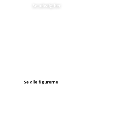
En perfekt personlig gave til et lavt budget
Se udvalg her
Se alle figurerne