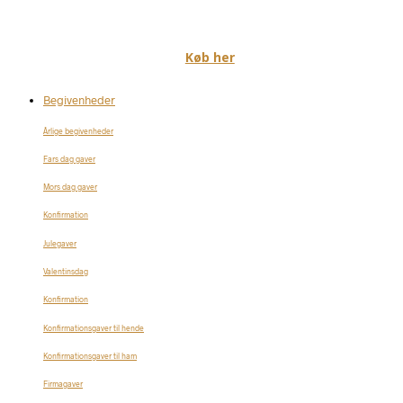
Køb her
Begivenheder
Årlige begivenheder
Fars dag gaver
Mors dag gaver
Konfirmation
Julegaver
Valentinsdag
Konfirmation
Konfirmationsgaver til hende
Konfirmationsgaver til ham
Firmagaver