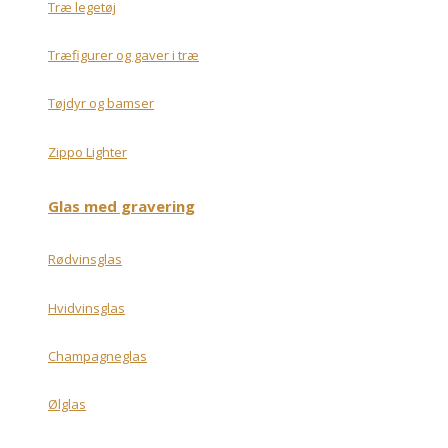
Træ legetøj
Træfigurer og gaver i træ
Tøjdyr og bamser
Zippo Lighter
Glas med gravering
Rødvinsglas
Hvidvinsglas
Champagneglas
Ølglas