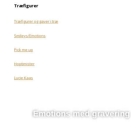
Træfigurer
Træfigurer og gaver i træ
Smileys/Emotions
Pick me up
Hoptimister
Lucie Kaas
Emotions med gravering