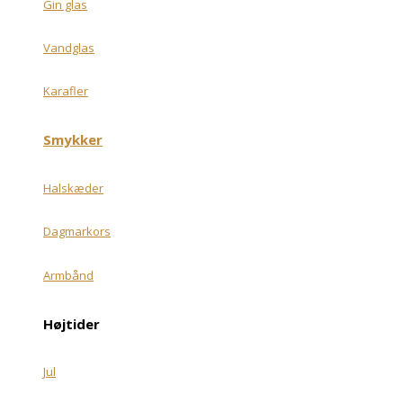
Gin glas
Vandglas
Karafler
Smykker
Halskæder
Dagmarkors
Armbånd
Højtider
Jul