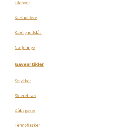
Julepynt
Kortholdere
Kærlighedslås
Nøgleringe
Gaveartikler
Smykker
Skærebræt
Dåbsgaver
Termoflasker