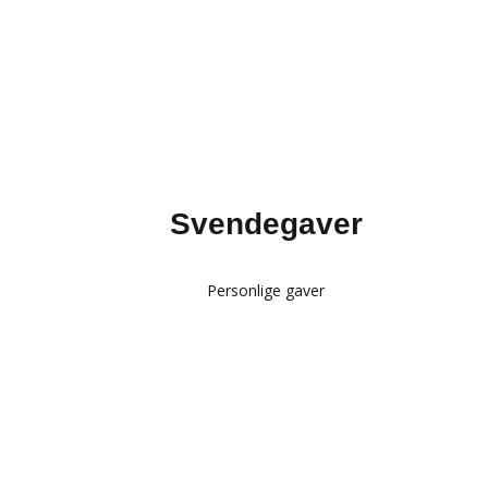
Svendegaver
Personlige gaver
Glas med gravering