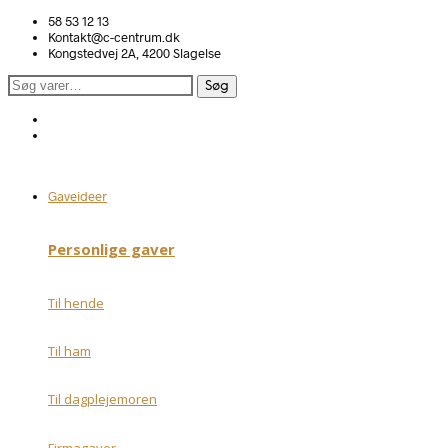
58 53 12 13
Kontakt@c-centrum.dk
Kongstedvej 2A, 4200 Slagelse
Søg
Søg
efter:
Gaveideer
Personlige gaver
Til hende
Til ham
Til dagplejemoren
Firmagaver