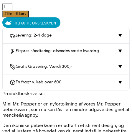
Mini
Mr
Tilføj til kurv
Pepper
TILFØJ TIL ØNSKESKYEN
fra
Spring
Copenhagen
Levering: 2-4 dage
▼
antal
Ekspres håndtering: afsendes næste hverdag
▼
Gratis Gravering: Værdi 300,-
▼
Fri fragt v. køb over 600
▼
Produktbeskrivelse:
Mini Mr. Pepper er en nyfortolkning af vores Mr. Pepper
peberkværn, som nu kan fås i en mindre udgave designet af
mencke&vagnby.
Den ikoniske peberkværn er udført i et stilrent design, og
ved at justere på hovedet kan du nemt indstille peberet fra