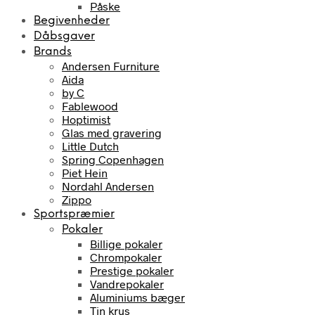
Påske
Begivenheder
Dåbsgaver
Brands
Andersen Furniture
Aida
by C
Fablewood
Hoptimist
Glas med gravering
Little Dutch
Spring Copenhagen
Piet Hein
Nordahl Andersen
Zippo
Sportspræmier
Pokaler
Billige pokaler
Chrompokaler
Prestige pokaler
Vandrepokaler
Aluminiums bæger
Tin krus