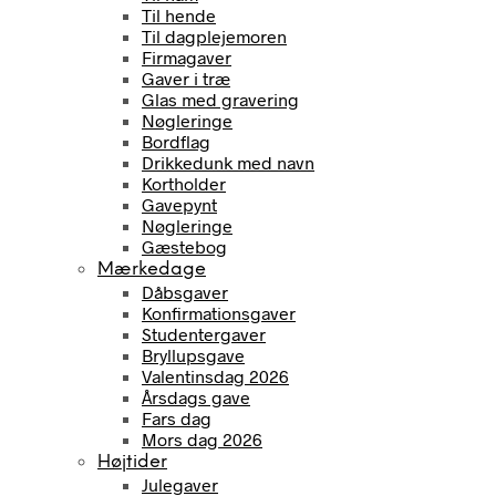
Til hende
Til dagplejemoren
Firmagaver
Gaver i træ
Glas med gravering
Nøgleringe
Bordflag
Drikkedunk med navn
Kortholder
Gavepynt
Nøgleringe
Gæstebog
Mærkedage
Dåbsgaver
Konfirmationsgaver
Studentergaver
Bryllupsgave
Valentinsdag 2026
Årsdags gave
Fars dag
Mors dag 2026
Højtider
Julegaver