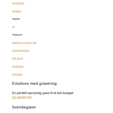
Dagmarkors
Armbånd
Højtider
Jul
Træfigurer
Træfigurer og gaver i træ
Smileys/Emotions
Pick me up
Hoptimister
Lucie Kaas
Emotions med gravering
En perfekt personlig gave til et lavt budget
Se udvalg her
Svendegaver