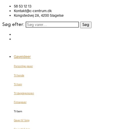
58 53 12 13
Kontakt@c-centrum.dk
Kongstedvej 2A, 4200 Slagelse
Søg efter:
Søg
Gaveideer
Personlige gaver
Til hende
Til ham
Til dagplejemoren
Firmagaver
Til børn
Gaver til 1 årig