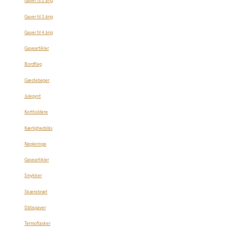
Gaver til 2 årig
Gaver til 3 årig
Gaver til 4 årig
Gaveartikler
Bordflag
Gæstebøger
Julepynt
Kortholdere
Kærlighedslås
Nøgleringe
Gaveartikler
Smykker
Skærebræt
Dåbsgaver
Termoflasker