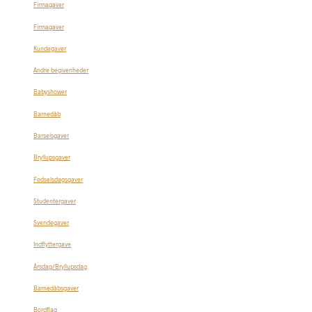
Firmagaver
Firmagaver
Kundegaver
Andre begivenheder
Babyshower
Barnedåb
Barselsgaver
Bryllupsgaver
Fødselsdagsgaver
Studentergaver
Svendegaver
Indflyttergave
Årsdag/Bryllupsdag
Barnedåbsgaver
Bordflag