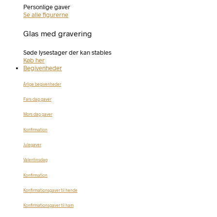
Personlige gaver
Se alle figurerne
Glas med gravering
Søde lysestager der kan stables
Køb her
Begivenheder
Årlige begivenheder
Fars dag gaver
Mors dag gaver
Konfirmation
Julegaver
Valentinsdag
Konfirmation
Konfirmationsgaver til hende
Konfirmationsgaver til ham