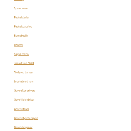
Sparebøsser
Fødselstavler
Fødselsdagstog
Børnebestik
Dåbsrør
Smykkeskrin
Træsut fra ENSUT
Tøjdyr og bamser
Legetøj med navn
Gave efter erhverv
Gave til elektriker
Gave til frisør
Gave til fysioterapeut
Gave til ingeniør