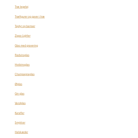
Træ legetøj
Træfigurer og gaver i træ
Tøjdyr og bamser
Zippo Lighter
Glas med gravering
Rødvinsglas
Hvidvinsglas
Champagneglas
Ølglas
Gin glas
Vandglas
Karafler
Smykker
Halskæder