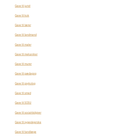
Gave til jurist
Gave til kok
Gave til lærer
Gave til landmand
Gave til maler
Gave til mekaniker
Gave til murer
Gave til pædagog
Gave til psykolog
Gave til smed
Gave til SOSU
Gave til socialrådgiver
Gave til sygeplejerske
Gave til tandlæge