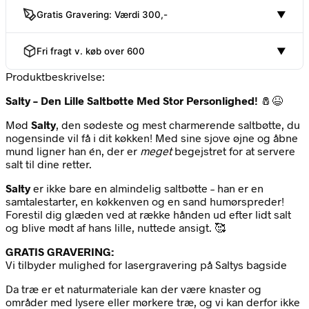
Gratis Gravering: Værdi 300,-
▼
Fri fragt v. køb over 600
▼
Produktbeskrivelse:
Salty – Den Lille Saltbøtte Med Stor Personlighed!
🧂😆
Mød
Salty
, den sødeste og mest charmerende saltbøtte, du
nogensinde vil få i dit køkken! Med sine sjove øjne og åbne
mund ligner han én, der er
meget
begejstret for at servere
salt til dine retter.
Salty
er ikke bare en almindelig saltbøtte – han er en
samtalestarter, en køkkenven og en sand humørspreder!
Forestil dig glæden ved at række hånden ud efter lidt salt
og blive mødt af hans lille, nuttede ansigt. 🥰
GRATIS GRAVERING:
Vi tilbyder mulighed for lasergravering på Saltys bagside
Da træ er et naturmateriale kan der være knaster og
områder med lysere eller mørkere træ, og vi kan derfor ikke