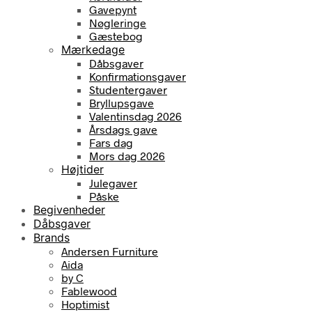
Gavepynt
Nøgleringe
Gæstebog
Mærkedage
Dåbsgaver
Konfirmationsgaver
Studentergaver
Bryllupsgave
Valentinsdag 2026
Årsdags gave
Fars dag
Mors dag 2026
Højtider
Julegaver
Påske
Begivenheder
Dåbsgaver
Brands
Andersen Furniture
Aida
by C
Fablewood
Hoptimist