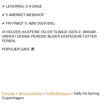
✔ LEVERING: 2-4 DAGE
✔ E-MÆRKET WEBSHOP
✔ FRI FRAGT V. KØB OVER 600,-
VI HOLDER JULEFERIE OG ER TILBAGE IGEN 2. JANUAR -
ORDER I DENNE PERIODE BLIVER EKSPEDERET EFTER
FERIEN.
POPULÆR GAVE 🎁
Forside
»
Begivenheder
»
Indflyttergave
»
Salty fra Spring
Copenhagen