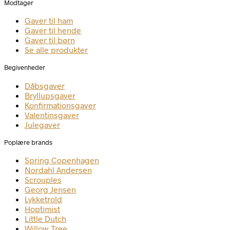
Modtager
Gaver til ham
Gaver til hende
Gaver til børn
Se alle produkter
Begivenheder
Dåbsgaver
Bryllupsgaver
Konfirmationsgaver
Valentinsgaver
Julegaver
Poplære brands
Spring Copenhagen
Nordahl Andersen
Scrouples
Georg Jensen
Lykketrold
Hoptimist
Little Dutch
Willow Tree