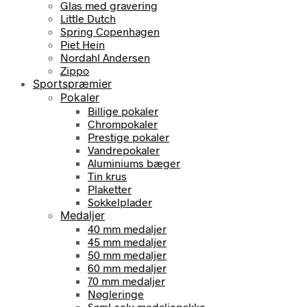
Glas med gravering
Little Dutch
Spring Copenhagen
Piet Hein
Nordahl Andersen
Zippo
Sportspræmier
Pokaler
Billige pokaler
Chrompokaler
Prestige pokaler
Vandrepokaler
Aluminiums bæger
Tin krus
Plaketter
Sokkelplader
Medaljer
40 mm medaljer
45 mm medaljer
50 mm medaljer
60 mm medaljer
70 mm medaljer
Nøgleringe
Saml-selv medaljepakke