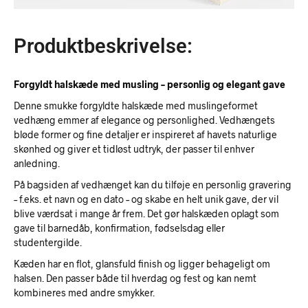
Produktbeskrivelse:
Forgyldt halskæde med musling – personlig og elegant gave
Denne smukke forgyldte halskæde med muslingeformet
vedhæng emmer af elegance og personlighed. Vedhængets
bløde former og fine detaljer er inspireret af havets naturlige
skønhed og giver et tidløst udtryk, der passer til enhver
anledning.
På bagsiden af vedhænget kan du tilføje en personlig gravering
– f.eks. et navn og en dato – og skabe en helt unik gave, der vil
blive værdsat i mange år frem. Det gør halskæden oplagt som
gave til barnedåb, konfirmation, fødselsdag eller
studentergilde.
Kæden har en flot, glansfuld finish og ligger behageligt om
halsen. Den passer både til hverdag og fest og kan nemt
kombineres med andre smykker.