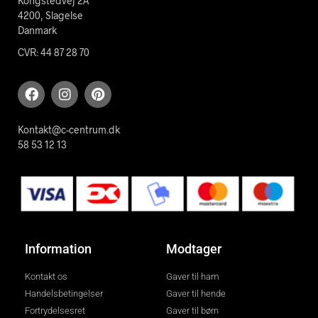
Kongstedvej 2A
4200, Slagelse
Danmark
CVR: 44 87 28 70
Kontakt@c-centrum.dk
58 53 12 13
Information
Modtager
Kontakt os
Gaver til ham
Handelsbetingelser
Gaver til hende
Fortrydelsesret
Gaver til børn