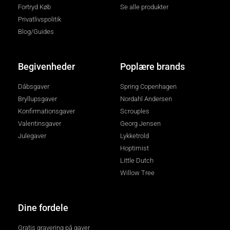
Fortryd Køb
Se alle produkter
Privatlivspolitik
Blog/Guides
Begivenheder
Poplære brands
Dåbsgaver
Spring Copenhagen
Bryllupsgaver
Nordahl Andersen
Konfirmationsgaver
Scrouples
Valentinsgaver
Georg Jensen
Julegaver
Lykketrold
Hoptimist
Little Dutch
Willow Tree
Dine fordele
Gratis gravering på gaver