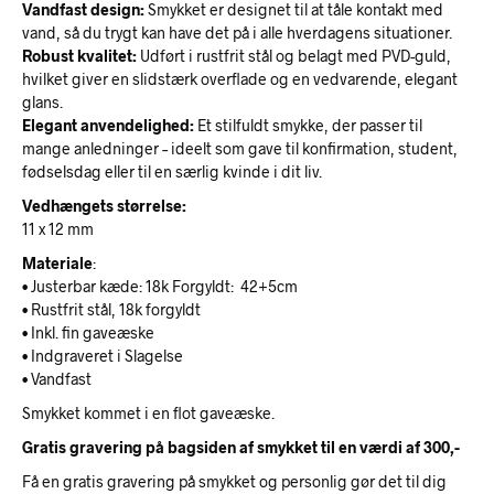
Vandfast design:
Smykket er designet til at tåle kontakt med
vand, så du trygt kan have det på i alle hverdagens situationer.
Robust kvalitet:
Udført i rustfrit stål og belagt med PVD-guld,
hvilket giver en slidstærk overflade og en vedvarende, elegant
glans.
Elegant anvendelighed:
Et stilfuldt smykke, der passer til
mange anledninger – ideelt som gave til konfirmation, student,
fødselsdag eller til en særlig kvinde i dit liv.
Vedhængets størrelse:
11 x 12 mm
Materiale
:
• Justerbar kæde: 18k Forgyldt: 42+5cm
• Rustfrit stål, 18k forgyldt
• Inkl. fin gaveæske
• Indgraveret i Slagelse
• Vandfast
Smykket kommet i en flot gaveæske.
Gratis gravering på bagsiden af smykket til en værdi af 300,-
Få en gratis gravering på smykket og personlig gør det til dig