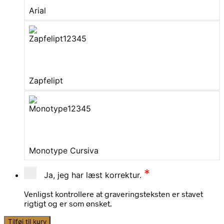
Arial
Zapfelipt
Monotype Cursiva
*
Ja, jeg har læst korrektur.
Venligst kontrollere at graveringsteksten er stavet
rigtigt og er som ønsket.
Small
Tilføj til kurv