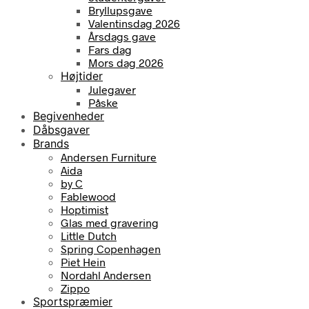
Bryllupsgave
Valentinsdag 2026
Årsdags gave
Fars dag
Mors dag 2026
Højtider
Julegaver
Påske
Begivenheder
Dåbsgaver
Brands
Andersen Furniture
Aida
by C
Fablewood
Hoptimist
Glas med gravering
Little Dutch
Spring Copenhagen
Piet Hein
Nordahl Andersen
Zippo
Sportspræmier