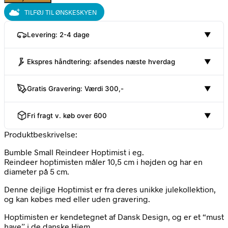
Reindeer
TILFØJ TIL ØNSKESKYEN
Bumble
Hoptimist
Levering: 2-4 dage
▼
i
eg
antal
Ekspres håndtering: afsendes næste hverdag
▼
Gratis Gravering: Værdi 300,-
▼
Fri fragt v. køb over 600
▼
Produktbeskrivelse:
Bumble Small Reindeer Hoptimist i eg.
Reindeer hoptimisten måler 10,5 cm i højden og har en
diameter på 5 cm.
Denne dejlige Hoptimist er fra deres unikke julekollektion,
og kan købes med eller uden gravering.
Hoptimisten er kendetegnet af Dansk Design, og er et “must
have” i de danske Hjem.