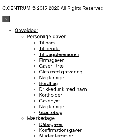
C.CENTRUM © 2015-2026 All Rights Reserved
×
Gaveideer
Personlige gaver
Til ham
Til hende
Til dagplejemoren
Firmagaver
Gaver i træ
Glas med gravering
Nøgleringe
Bordflag
Drikkedunk med navn
Kortholder
Gavepynt
Nøgleringe
Gæstebog
Mærkedage
Dåbsgaver
Konfirmationsgaver
Studentergaver