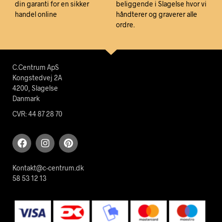
din garanti for en sikker
beliggende i Slagelse hvor vi
handel online
håndterer og graverer alle
ordre.
C.Centrum ApS
Kongstedvej 2A
4200, Slagelse
Danmark
CVR: 44 87 28 70
Kontakt@c-centrum.dk
58 53 12 13