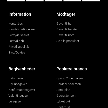
Information
Modtager
Kontakt os
Gaver til ham
Handelsbetingelser
Gaver til hende
Fortrydelsesret
Gaver til børn
Fortryd Køb
Se alle produkter
Privatlivspolitik
Blog/Guides
Begivenheder
Poplære brands
Dåbsgaver
Spring Copenhagen
Bryllupsgaver
Nordahl Andersen
Konfirmationsgaver
Scrouples
Valentinsgaver
Georg Jensen
Julegaver
Lykketrold
Hoptimist