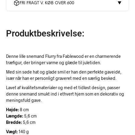
FRI FRAGT V. KØB OVER 600
▼
Produktbeskrivelse:
Denne lille snemand Flurry fra Fablewood er en charmerende
træfigur, der bringer varme og glæde til juletiden.
Med sin søde hat og glade smil er han den perfekte gaveidé,
især når han er personligt graveret med en særlig besked.
Lavet af kvalitetsmaterialer og med et tidløst design, passer
denne snemand smukt ind i ethvert hjem som en dekorativ og
meningsfuld gave.
Højde:
8 cm
Længde:
5,6 cm
Bredde:
5,6 cm
Vægt:
140 g