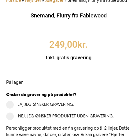
Forside
»
Højtider
»
Julegaver
»
Snemand, Flurry fra Fablewood
Snemand, Flurry fra Fablewood
249,00
kr.
Inkl. gratis gravering
På lager
Ønsker du gravering på produktet?
*
JA, JEG ØNSKER GRAVERING.
NEJ, JEG ØNSKER PRODUKTET UDEN GRAVERING.
Personliggør produktet med en fin gravering op til 2 linjer. Dette
kunne være navne, datoer, citater, osv. Vi kan gravere “Hjerter”