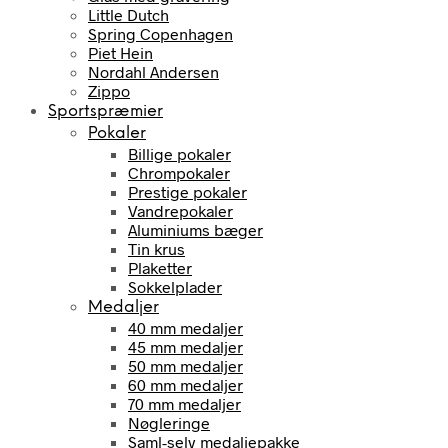
Little Dutch
Spring Copenhagen
Piet Hein
Nordahl Andersen
Zippo
Sportspræmier
Pokaler
Billige pokaler
Chrompokaler
Prestige pokaler
Vandrepokaler
Aluminiums bæger
Tin krus
Plaketter
Sokkelplader
Medaljer
40 mm medaljer
45 mm medaljer
50 mm medaljer
60 mm medaljer
70 mm medaljer
Nøgleringe
Saml-selv medaljepakke