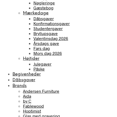
Nøgleringe
Gæstebog
Mærkedage
Dåbsgaver
Konfirmationsgaver
Studentergaver
Bryllupsgave
Valentinsdag 2026
Årsdags gave
Fars dag
Mors dag 2026
Højtider
Julegaver
Påske
Begivenheder
Dåbsgaver
Brands
Andersen Furniture
Aida
by C
Fablewood
Hoptimist
Glas med gravering