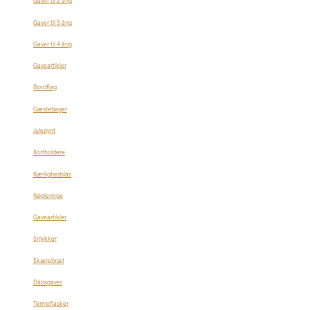
Gaver til 2 årig
Gaver til 3 årig
Gaver til 4 årig
Gaveartikler
Bordflag
Gæstebøger
Julepynt
Kortholdere
Kærlighedslås
Nøgleringe
Gaveartikler
Smykker
Skærebræt
Dåbsgaver
Termoflasker