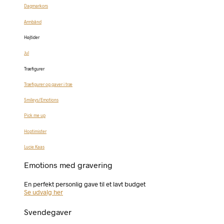
Dagmarkors
Armbånd
Højtider
Jul
Træfigurer
Træfigurer og gaver i træ
Smileys/Emotions
Pick me up
Hoptimister
Lucie Kaas
Emotions med gravering
En perfekt personlig gave til et lavt budget
Se udvalg her
Svendegaver