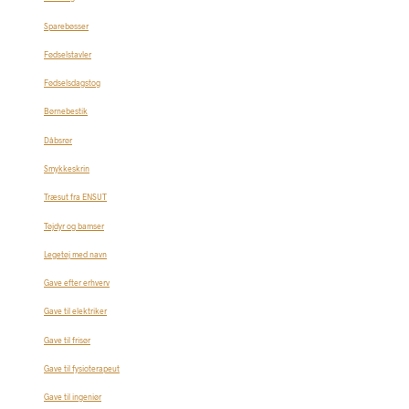
Sparebøsser
Fødselstavler
Fødselsdagstog
Børnebestik
Dåbsrør
Smykkeskrin
Træsut fra ENSUT
Tøjdyr og bamser
Legetøj med navn
Gave efter erhverv
Gave til elektriker
Gave til frisør
Gave til fysioterapeut
Gave til ingeniør