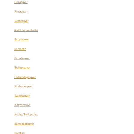
Firmagaver
Firmagaver
Kundegaver
Andre begivenheder
Babyshower
Barnedåb
Barselsgaver
Bryllupsgaver
Fødselsdagsgaver
Studentergaver
Svendegaver
Indflyttergave
Årsdag/Bryllupsdag
Barnedåbsgaver
Bordflag