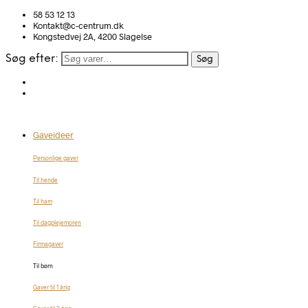
58 53 12 13
Kontakt@c-centrum.dk
Kongstedvej 2A, 4200 Slagelse
Søg efter:
Søg
Gaveideer
Personlige gaver
Til hende
Til ham
Til dagplejemoren
Firmagaver
Til børn
Gaver til 1 årig