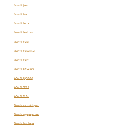
Gave til jurist
Gave til kok
Gave til lærer
Gave til landmand
Gave til maler
Gave til mekaniker
Gave til murer
Gave til pædagog
Gave til psykolog
Gave til smed
Gave til SOSU
Gave til socialrådgiver
Gave til sygeplejerske
Gave til tandlæge