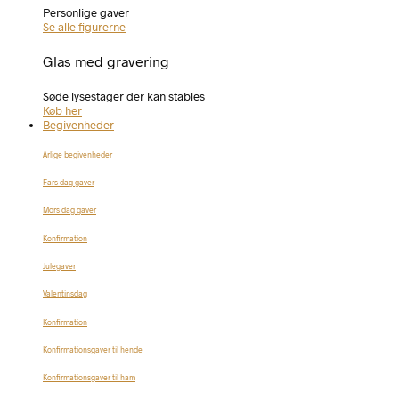
Personlige gaver
Se alle figurerne
Glas med gravering
Søde lysestager der kan stables
Køb her
Begivenheder
Årlige begivenheder
Fars dag gaver
Mors dag gaver
Konfirmation
Julegaver
Valentinsdag
Konfirmation
Konfirmationsgaver til hende
Konfirmationsgaver til ham