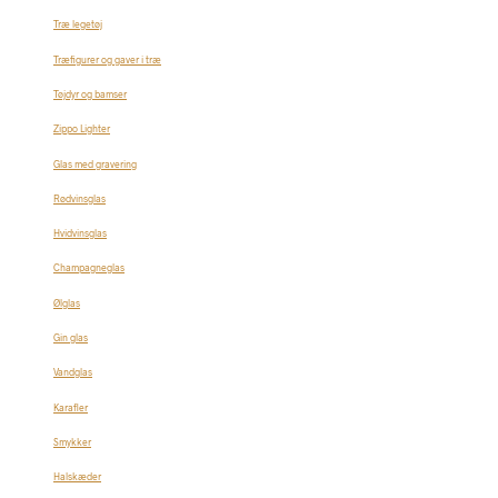
Træ legetøj
Træfigurer og gaver i træ
Tøjdyr og bamser
Zippo Lighter
Glas med gravering
Rødvinsglas
Hvidvinsglas
Champagneglas
Ølglas
Gin glas
Vandglas
Karafler
Smykker
Halskæder