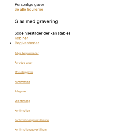
Personlige gaver
Se alle figurerne
Glas med gravering
Søde lysestager der kan stables
Køb her
Begivenheder
Årlige begivenheder
Fars dag gaver
Mors dag gaver
Konfirmation
Julegaver
Valentinsdag
Konfirmation
Konfirmationsgaver til hende
Konfirmationsgaver til ham