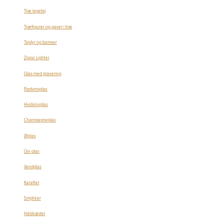
Træ legetøj
Træfigurer og gaver i træ
Tøjdyr og bamser
Zippo Lighter
Glas med gravering
Rødvinsglas
Hvidvinsglas
Champagneglas
Ølglas
Gin glas
Vandglas
Karafler
Smykker
Halskæder