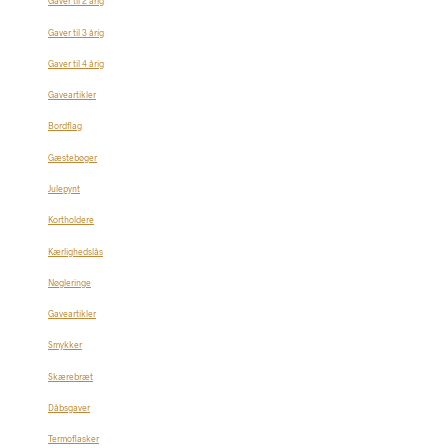
Gaver til 2 årig
Gaver til 3 årig
Gaver til 4 årig
Gaveartikler
Bordflag
Gæstebøger
Julepynt
Kortholdere
Kærlighedslås
Nøgleringe
Gaveartikler
Smykker
Skærebræt
Dåbsgaver
Termoflasker