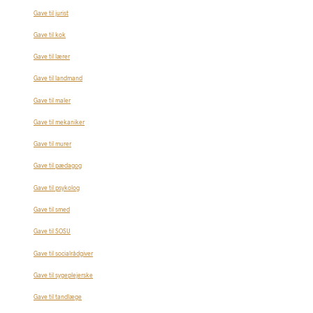
Gave til jurist
Gave til kok
Gave til lærer
Gave til landmand
Gave til maler
Gave til mekaniker
Gave til murer
Gave til pædagog
Gave til psykolog
Gave til smed
Gave til SOSU
Gave til socialrådgiver
Gave til sygeplejerske
Gave til tandlæge