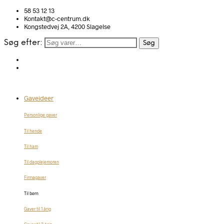
58 53 12 13
Kontakt@c-centrum.dk
Kongstedvej 2A, 4200 Slagelse
Søg efter:
Søg
Gaveideer
Personlige gaver
Til hende
Til ham
Til dagplejemoren
Firmagaver
Til børn
Gaver til 1 årig