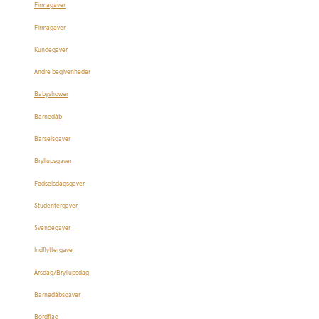
Firmagaver
Firmagaver
Kundegaver
Andre begivenheder
Babyshower
Barnedåb
Barselsgaver
Bryllupsgaver
Fødselsdagsgaver
Studentergaver
Svendegaver
Indflyttergave
Årsdag/Bryllupsdag
Barnedåbsgaver
Bordflag