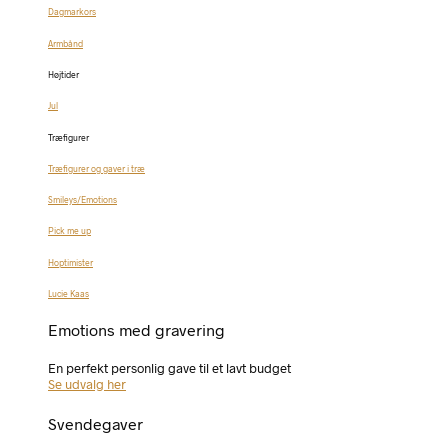
Dagmarkors
Armbånd
Højtider
Jul
Træfigurer
Træfigurer og gaver i træ
Smileys/Emotions
Pick me up
Hoptimister
Lucie Kaas
Emotions med gravering
En perfekt personlig gave til et lavt budget
Se udvalg her
Svendegaver