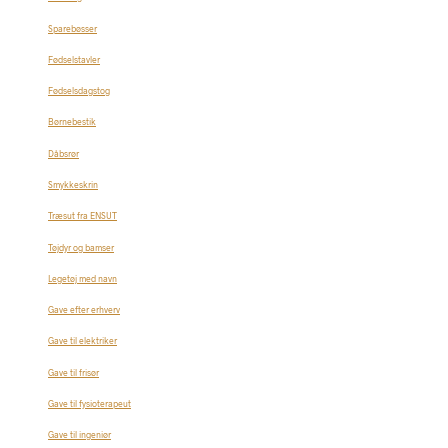
Sparebøsser
Fødselstavler
Fødselsdagstog
Børnebestik
Dåbsrør
Smykkeskrin
Træsut fra ENSUT
Tøjdyr og bamser
Legetøj med navn
Gave efter erhverv
Gave til elektriker
Gave til frisør
Gave til fysioterapeut
Gave til ingeniør