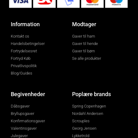
Information
Modtager
Kontakt os
Gaver til ham
Handelsbetingelser
Gaver til hende
Fortrydelsesret
Gaver til børn
Fortryd Køb
Se alle produkter
Privatlivspolitik
Blog/Guides
Begivenheder
Poplære brands
Dåbsgaver
Spring Copenhagen
Bryllupsgaver
Nordahl Andersen
Konfirmationsgaver
Scrouples
Valentinsgaver
Georg Jensen
Julegaver
Lykketrold