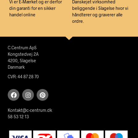
Vi er E-Mærket og er derfor
Danskejet virksomhed
din garanti for en sikker
beliggende i Slagelse hvor vi
handel online
håndterer og graverer alle
ordre.
C.Centrum ApS
Kongstedvej 2A
4200, Slagelse
Danmark
CVR: 44 87 28 70
Kontakt@c-centrum.dk
58 53 12 13