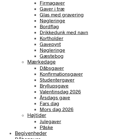
Firmagaver
Gaver i træ
Glas med gravering
Nøgleringe
Bordflag
Drikkedunk med navn
Kortholder
Gavepynt
Nøgleringe
Gæstebog
Mærkedage
Dåbsgaver
Konfirmationsgaver
Studentergaver
Bryllupsgave
Valentinsdag 2026
Årsdags gave
Fars dag
Mors dag 2026
Højtider
Julegaver
Påske
Begivenheder