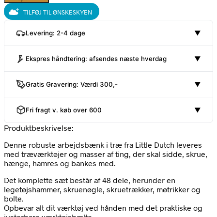
TILFØJ TIL ØNSKESKYEN
Levering: 2-4 dage
▼
Ekspres håndtering: afsendes næste hverdag
▼
Gratis Gravering: Værdi 300,-
▼
Fri fragt v. køb over 600
▼
Produktbeskrivelse:
Denne robuste arbejdsbænk i træ fra Little Dutch leveres
med træværktøjer og masser af ting, der skal sidde, skrue,
hænge, hamres og bankes med.
Det komplette sæt består af 48 dele, herunder en
legetøjshammer, skruenøgle, skruetrækker, møtrikker og
bolte.
Opbevar alt dit værktøj ved hånden med det praktiske og
justerbare værktøjsbælte