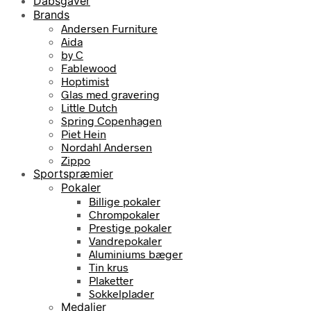
Dåbsgaver
Brands
Andersen Furniture
Aida
by C
Fablewood
Hoptimist
Glas med gravering
Little Dutch
Spring Copenhagen
Piet Hein
Nordahl Andersen
Zippo
Sportspræmier
Pokaler
Billige pokaler
Chrompokaler
Prestige pokaler
Vandrepokaler
Aluminiums bæger
Tin krus
Plaketter
Sokkelplader
Medaljer