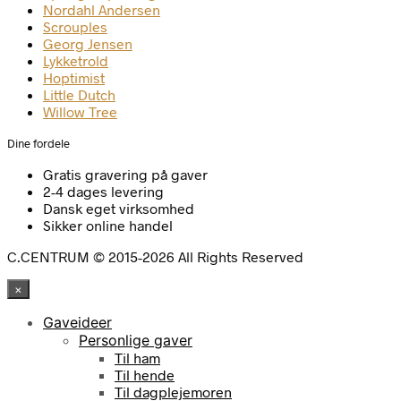
Nordahl Andersen
Scrouples
Georg Jensen
Lykketrold
Hoptimist
Little Dutch
Willow Tree
Dine fordele
Gratis gravering på gaver
2-4 dages levering
Dansk eget virksomhed
Sikker online handel
C.CENTRUM © 2015-2026 All Rights Reserved
×
Gaveideer
Personlige gaver
Til ham
Til hende
Til dagplejemoren