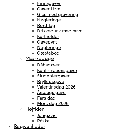
Firmagaver
Gaver i træ
Glas med gravering
Nøgleringe
Bordflag
Drikkedunk med navn
Kortholder
Gavepynt
Nøgleringe
Gæstebog
Mærkedage
Dåbsgaver
Konfirmationsgaver
Studentergaver
Bryllupsgave
Valentinsdag 2026
Årsdags gave
Fars dag
Mors dag 2026
Højtider
Julegaver
Påske
Begivenheder