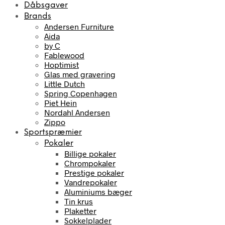
Dåbsgaver
Brands
Andersen Furniture
Aida
by C
Fablewood
Hoptimist
Glas med gravering
Little Dutch
Spring Copenhagen
Piet Hein
Nordahl Andersen
Zippo
Sportspræmier
Pokaler
Billige pokaler
Chrompokaler
Prestige pokaler
Vandrepokaler
Aluminiums bæger
Tin krus
Plaketter
Sokkelplader