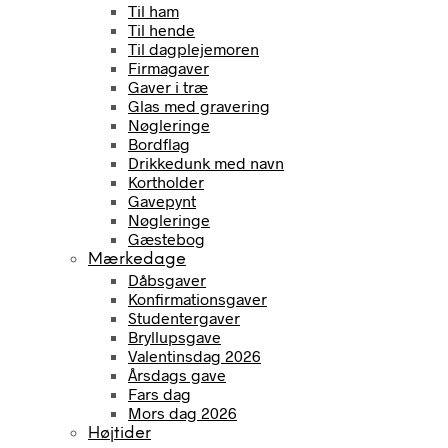
Til ham
Til hende
Til dagplejemoren
Firmagaver
Gaver i træ
Glas med gravering
Nøgleringe
Bordflag
Drikkedunk med navn
Kortholder
Gavepynt
Nøgleringe
Gæstebog
Mærkedage
Dåbsgaver
Konfirmationsgaver
Studentergaver
Bryllupsgave
Valentinsdag 2026
Årsdags gave
Fars dag
Mors dag 2026
Højtider