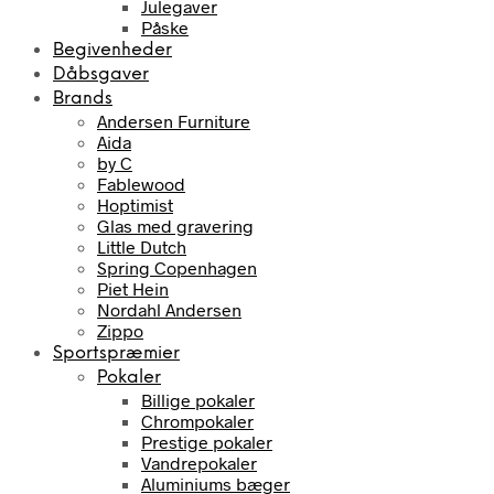
Julegaver
Påske
Begivenheder
Dåbsgaver
Brands
Andersen Furniture
Aida
by C
Fablewood
Hoptimist
Glas med gravering
Little Dutch
Spring Copenhagen
Piet Hein
Nordahl Andersen
Zippo
Sportspræmier
Pokaler
Billige pokaler
Chrompokaler
Prestige pokaler
Vandrepokaler
Aluminiums bæger