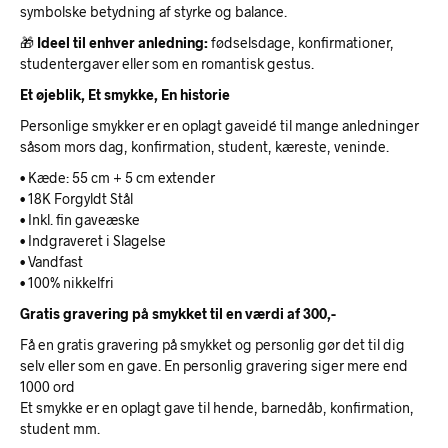
symbolske betydning af styrke og balance.
🎁
Ideel til enhver anledning:
fødselsdage, konfirmationer,
studentergaver eller som en romantisk gestus.
Et øjeblik, Et smykke, En historie
Personlige smykker er en oplagt gaveidé til mange anledninger
såsom mors dag, konfirmation, student, kæreste, veninde.
• Kæde: 55 cm + 5 cm extender
• 18K Forgyldt Stål
• Inkl. fin gaveæske
• Indgraveret i Slagelse
• Vandfast
• 100% nikkelfri
Gratis gravering på smykket til en værdi af 300,-
Få en gratis gravering på smykket og personlig gør det til dig
selv eller som en gave. En personlig gravering siger mere end
1000 ord
Et smykke er en oplagt gave til hende, barnedåb, konfirmation,
student mm.