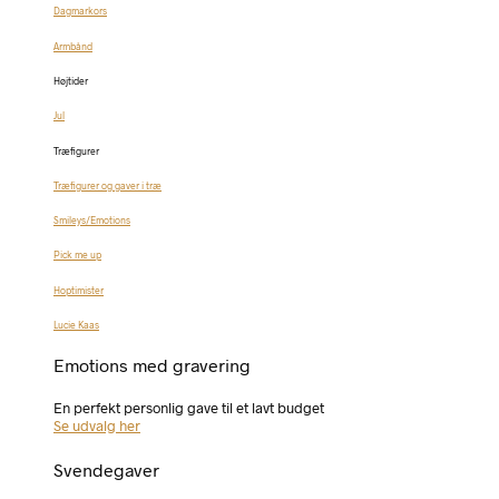
Dagmarkors
Armbånd
Højtider
Jul
Træfigurer
Træfigurer og gaver i træ
Smileys/Emotions
Pick me up
Hoptimister
Lucie Kaas
Emotions med gravering
En perfekt personlig gave til et lavt budget
Se udvalg her
Svendegaver