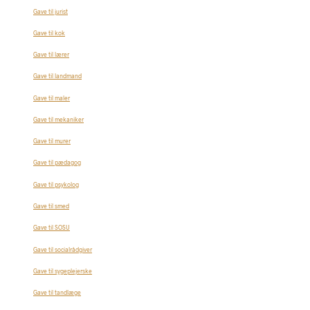
Gave til jurist
Gave til kok
Gave til lærer
Gave til landmand
Gave til maler
Gave til mekaniker
Gave til murer
Gave til pædagog
Gave til psykolog
Gave til smed
Gave til SOSU
Gave til socialrådgiver
Gave til sygeplejerske
Gave til tandlæge