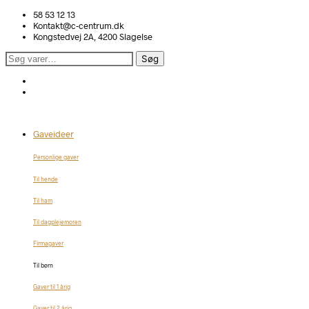
58 53 12 13
Kontakt@c-centrum.dk
Kongstedvej 2A, 4200 Slagelse
Søg
Søg
efter:
Gaveideer
Personlige gaver
Til hende
Til ham
Til dagplejemoren
Firmagaver
Til børn
Gaver til 1 årig
Gaver til 2 årig