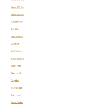
Gaver til 3 årig
Gaver til 4 årig
Gaveartikler
Bordflag
Gæstebøger
Julepynt
Kortholdere
Kærlighedslås
Nøgleringe
Gaveartikler
Smykker
Skærebræt
Dåbsgaver
Termoflasker