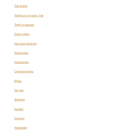
Træ legetøj
Træfigurer og gaver i træ
Tøjdyr og bamser
Zippo Lighter
Glas med gravering
Rødvinsglas
Hvidvinsglas
Champagneglas
Ølglas
Gin glas
Vandglas
Karafler
Smykker
Halskæder