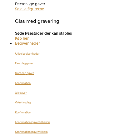
Personlige gaver
Se alle figurerne
Glas med gravering
Søde lysestager der kan stables
Køb her
Begivenheder
Årlige begivenheder
Fars dag gaver
Mors dag gaver
Konfirmation
Julegaver
Valentinsdag
Konfirmation
Konfirmationsgaver til hende
Konfirmationsgaver til ham