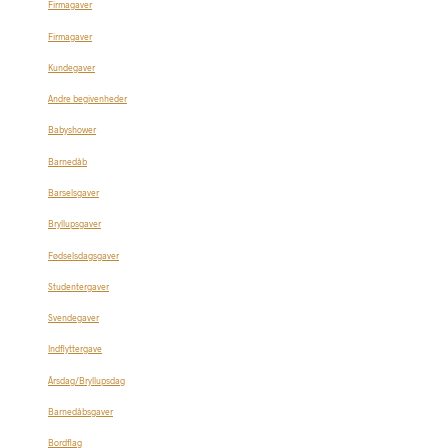
Firmagaver
Firmagaver
Kundegaver
Andre begivenheder
Babyshower
Barnedåb
Barselsgaver
Bryllupsgaver
Fødselsdagsgaver
Studentergaver
Svendegaver
Indflyttergave
Årsdag/Bryllupsdag
Barnedåbsgaver
Bordflag