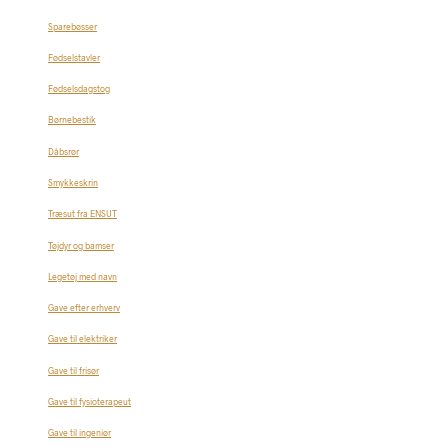
Sparebøsser
Fødselstavler
Fødselsdagstog
Børnebestik
Dåbsrør
Smykkeskrin
Træsut fra ENSUT
Tøjdyr og bamser
Legetøj med navn
Gave efter erhverv
Gave til elektriker
Gave til frisør
Gave til fysioterapeut
Gave til ingeniør