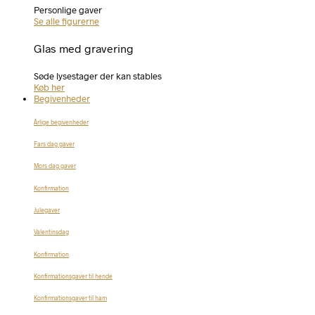
Personlige gaver
Se alle figurerne
Glas med gravering
Søde lysestager der kan stables
Køb her
Begivenheder
Årlige begivenheder
Fars dag gaver
Mors dag gaver
Konfirmation
Julegaver
Valentinsdag
Konfirmation
Konfirmationsgaver til hende
Konfirmationsgaver til ham