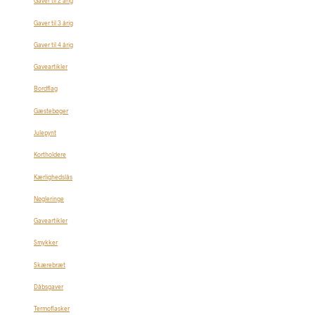
Gaver til 2 årig
Gaver til 3 årig
Gaver til 4 årig
Gaveartikler
Bordflag
Gæstebøger
Julepynt
Kortholdere
Kærlighedslås
Nøgleringe
Gaveartikler
Smykker
Skærebræt
Dåbsgaver
Termoflasker