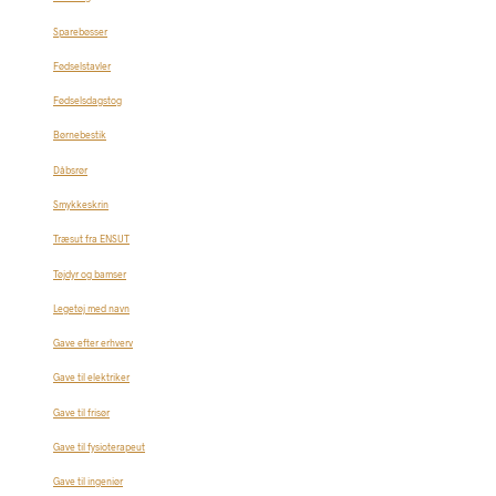
Sparebøsser
Fødselstavler
Fødselsdagstog
Børnebestik
Dåbsrør
Smykkeskrin
Træsut fra ENSUT
Tøjdyr og bamser
Legetøj med navn
Gave efter erhverv
Gave til elektriker
Gave til frisør
Gave til fysioterapeut
Gave til ingeniør