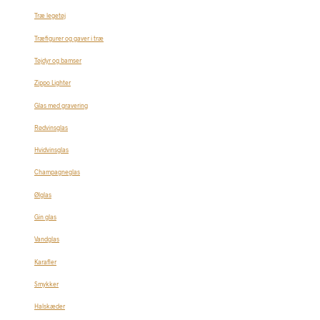
Træ legetøj
Træfigurer og gaver i træ
Tøjdyr og bamser
Zippo Lighter
Glas med gravering
Rødvinsglas
Hvidvinsglas
Champagneglas
Ølglas
Gin glas
Vandglas
Karafler
Smykker
Halskæder