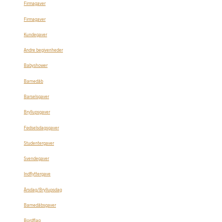
Firmagaver
Firmagaver
Kundegaver
Andre begivenheder
Babyshower
Barnedåb
Barselsgaver
Bryllupsgaver
Fødselsdagsgaver
Studentergaver
Svendegaver
Indflyttergave
Årsdag/Bryllupsdag
Barnedåbsgaver
Bordflag