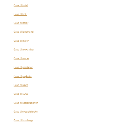
Gave til jurist
Gave til kok
Gave til lærer
Gave til landmand
Gave til maler
Gave til mekaniker
Gave til murer
Gave til pædagog
Gave til psykolog
Gave til smed
Gave til SOSU
Gave til socialrådgiver
Gave til sygeplejerske
Gave til tandlæge