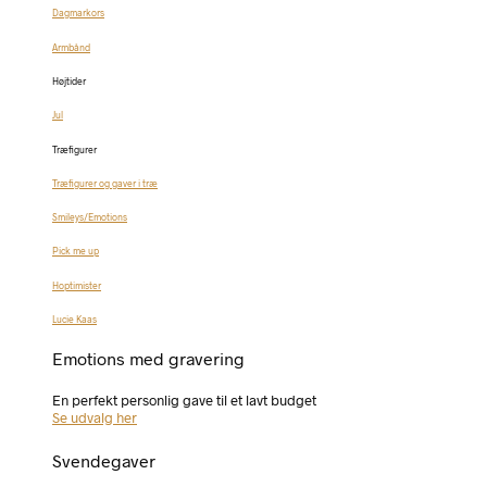
Dagmarkors
Armbånd
Højtider
Jul
Træfigurer
Træfigurer og gaver i træ
Smileys/Emotions
Pick me up
Hoptimister
Lucie Kaas
Emotions med gravering
En perfekt personlig gave til et lavt budget
Se udvalg her
Svendegaver