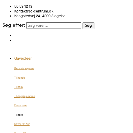
58 53 12 13
Kontakt@c-centrum.dk
Kongstedvej 2A, 4200 Slagelse
Søg efter:
Søg
Gaveideer
Personlige gaver
Til hende
Til ham
Til dagplejemoren
Firmagaver
Til børn
Gaver til 1 årig