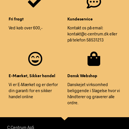
Fri fragt
Kundeservice
Ved køb over 600,-
Kontakt os på email:
kontakt@c-centrum.dk eller
på telefon 58531213
E-Mærket, Sikker handel
Dansk Webshop
Vi er E-Mærket og er derfor
Danskejet virksomhed
din garanti for en sikker
beliggende i Slagelse hvor vi
handel online
håndterer og graverer alle
ordre.
C.Centrum ApS