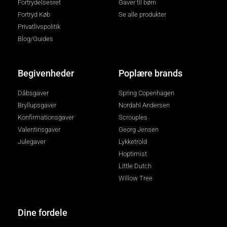
Fortrydelsesret
Gaver til børn
Fortryd Køb
Se alle produkter
Privatlivspolitik
Blog/Guides
Begivenheder
Poplære brands
Dåbsgaver
Spring Copenhagen
Bryllupsgaver
Nordahl Andersen
Konfirmationsgaver
Scrouples
Valentinsgaver
Georg Jensen
Julegaver
Lykketrold
Hoptimist
Little Dutch
Willow Tree
Dine fordele