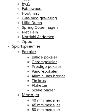
by C
Fablewood
Hoptimist
Glas med gravering
Little Dutch
Spring Copenhagen
Piet Hein
Nordahl Andersen
Zippo
Sportspræmier
Pokaler
Billige pokaler
Chrompokaler
Prestige pokaler
Vandrepokaler
Aluminiums bæger
Tin krus
Plaketter
Sokkelplader
Medaljer
40 mm medaljer
45 mm medaljer
50 mm medaljer