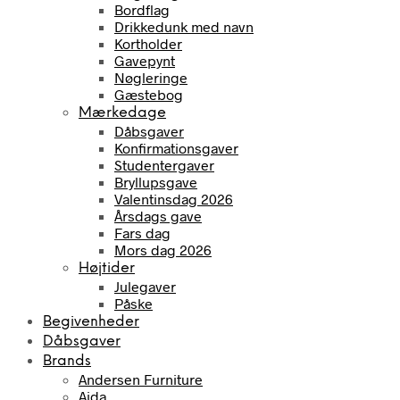
Bordflag
Drikkedunk med navn
Kortholder
Gavepynt
Nøgleringe
Gæstebog
Mærkedage
Dåbsgaver
Konfirmationsgaver
Studentergaver
Bryllupsgave
Valentinsdag 2026
Årsdags gave
Fars dag
Mors dag 2026
Højtider
Julegaver
Påske
Begivenheder
Dåbsgaver
Brands
Andersen Furniture
Aida