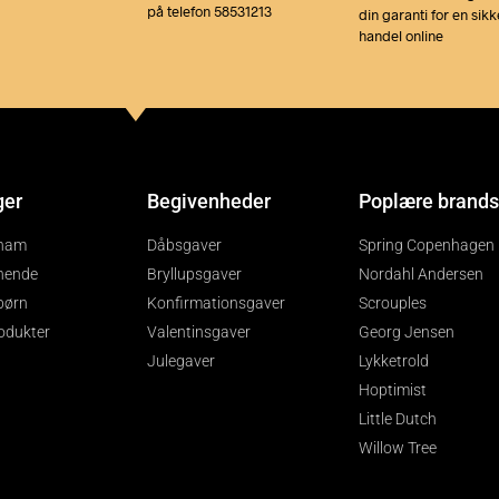
på telefon 58531213
din garanti for en sikk
handel online
ger
Begivenheder
Poplære brands
 ham
Dåbsgaver
Spring Copenhagen
 hende
Bryllupsgaver
Nordahl Andersen
 børn
Konfirmationsgaver
Scrouples
rodukter
Valentinsgaver
Georg Jensen
Julegaver
Lykketrold
Hoptimist
Little Dutch
Willow Tree