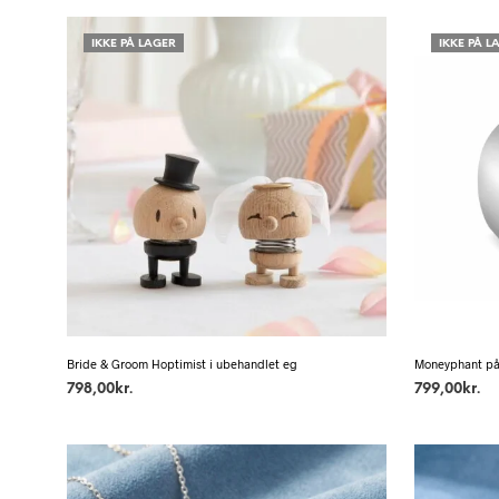
IKKE PÅ LAGER
IKKE PÅ L
Bride & Groom Hoptimist i ubehandlet eg
Moneyphant på
798,00
kr.
799,00
kr.