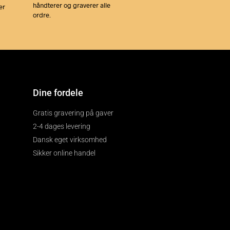
håndterer og graverer alle
er
ordre.
Dine fordele
Gratis gravering på gaver
2-4 dages levering
Dansk eget virksomhed
Sikker online handel