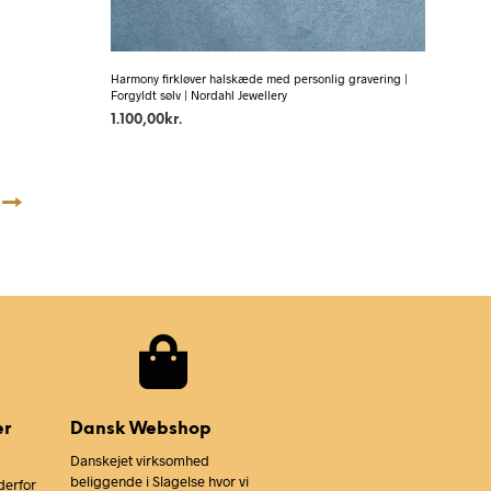
Harmony firkløver halskæde med personlig gravering |
Forgyldt sølv | Nordahl Jewellery
1.100,00
kr.
→
er
Dansk Webshop
Danskejet virksomhed
beliggende i Slagelse hvor vi
derfor