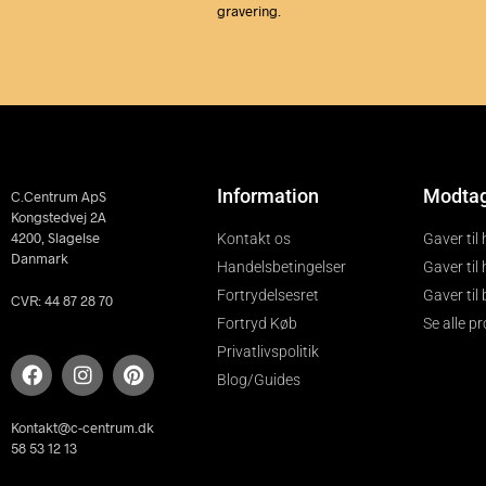
gravering.
Information
Modta
C.Centrum ApS
Kongstedvej 2A
4200, Slagelse
Kontakt os
Gaver til
Danmark
Handelsbetingelser
Gaver til
Fortrydelsesret
Gaver til
CVR: 44 87 28 70
Fortryd Køb
Se alle p
Privatlivspolitik
Blog/Guides
Kontakt@c-centrum.dk
58 53 12 13