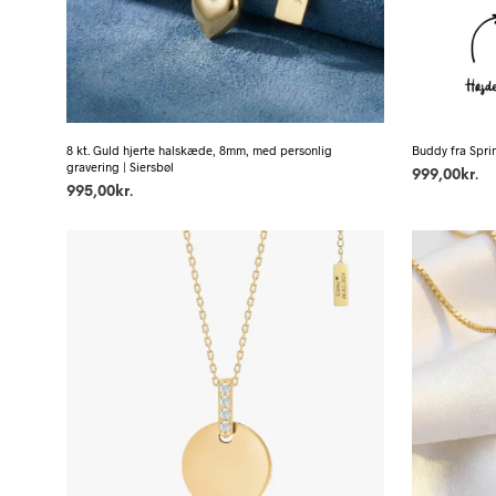
8 kt. Guld hjerte halskæde, 8mm, med personlig
Buddy fra Spr
gravering | Siersbøl
999,00
kr.
995,00
kr.