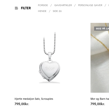
FORSIDE
/
GAVEARTIKLER
/
PERSONLIGE GAVER
/
FILTER
HENDE
/
SIDE 26
IKKE PÅ L
Hjerte medaljon Sølv, Scrouples
Mor og Barn ha
795,00
kr.
795,00
kr.