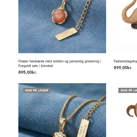
Flower halskæde med solsten og personlig gravering |
Fødselsdagsto
Forgyldt sølv | Siersbøl
899,00
kr.
895,00
kr.
IKKE PÅ LAGER
IKKE PÅ L