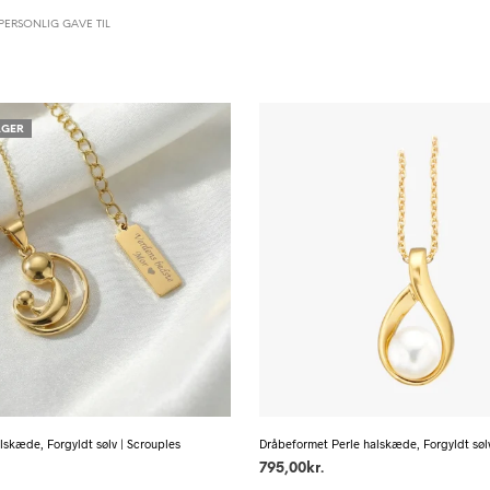
PERSONLIG GAVE TIL
AGER
lskæde, Forgyldt sølv | Scrouples
Dråbeformet Perle halskæde, Forgyldt sølv
795,00
kr.