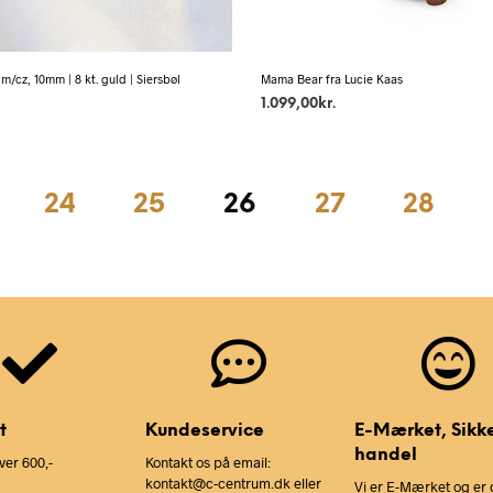
/cz, 10mm | 8 kt. guld | Siersbøl
Mama Bear fra Lucie Kaas
1.099,00
kr.
24
25
26
27
28
t
Kundeservice
E-Mærket, Sikk
handel
ver 600,-
Kontakt os på email:
kontakt@c-centrum.dk eller
Vi er E-Mærket og er 