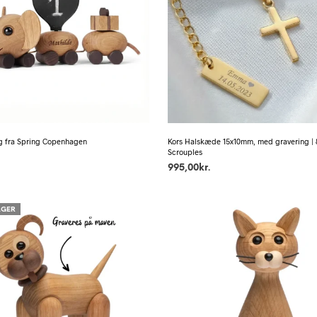
g fra Spring Copenhagen
Kors Halskæde 15x10mm, med gravering | 8 
Scrouples
995,00
kr.
AGER