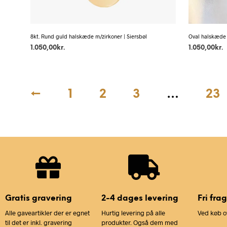
8kt. Rund guld halskæde m/zirkoner | Siersbøl
Oval halskæde m
1.050,00
kr.
1.050,00
kr.
←
1
2
3
…
23
Gratis gravering
2-4 dages levering
Fri frag
Alle gaveartikler der er egnet
Hurtig levering på alle
Ved køb o
til det er inkl. gravering
produkter. Også dem med