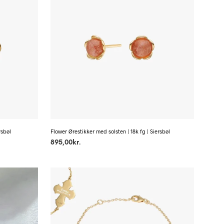
rsbøl
Flower Ørestikker med solsten | 18k fg | Siersbøl
895,00
kr.