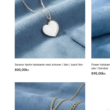
Saranor hjerte halskæde med zirkoner | Sølv | Joanli Nor
Flower halskæd
sølv | Siersbøl
800,00
kr.
895,00
kr.