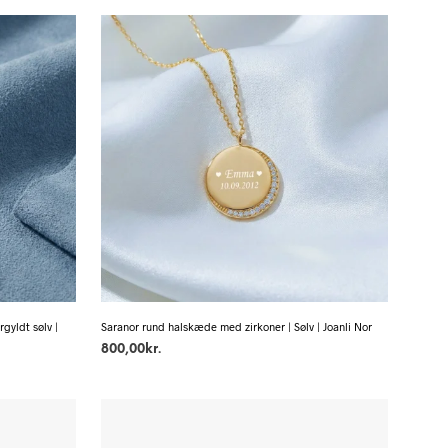
gyldt sølv |
Saranor rund halskæde med zirkoner | Sølv | Joanli Nor
800,00
kr.