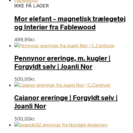
IKKE PÅ LAGER
Mor elefant – magnetisk trælegetøj
og Interiør fra Fablewood
499,95
kr.
Pennynor øreringe, m. kugler |
Forgyldt sølv | Joanli Nor
500,00
kr.
Caianor øreringe | Forgyldt sølv |
Joanli Nor
500,00
kr.