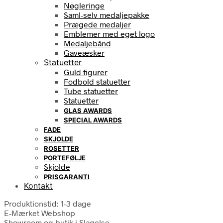
Nøgleringe
Saml-selv medaljepakke
Prægede medaljer
Emblemer med eget logo
Medaljebånd
Gaveæsker
Statuetter
Guld figurer
Fodbold statuetter
Tube statuetter
Statuetter
GLAS AWARDS
SPECIAL AWARDS
FADE
SKJOLDE
ROSETTER
PORTEFØLJE
Skjolde
PRISGARANTI
Kontakt
Produktionstid: 1-3 dage
E-Mærket Webshop
Showroom og butik i Slagelse