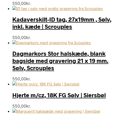
550,00
kr.
Kadaverskilt-ID tag, 27x19mm , Sølv,
inkl. kæde | Scrouples
550,00
kr.
Dagmarkors Stor halskæde, blank
bagside med gravering 21 x 19 mm.
Sølv, Scrouples
550,00
kr.
Hjerte m/cz, 18K FG Sølv | Siersbøl
550,00
kr.