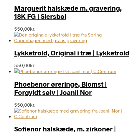
Marguerit halskæde m. gravering,
18K FG | Siersbøl
550,00
kr.
Lykketrold, Original i træ | Lykketrold
550,00
kr.
Phoebenor øreringe, Blomst |
Forgyldt sølv | Joanli Nor
550,00
kr.
Sofienor halskæde, m. zirkoner |