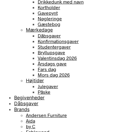
Drikkedunk med navn
Kortholder
Gavepynt
Nøgleringe
Gæstebog
Mærkedage
Dåbsgaver
Konfirmationsgaver
Studentergaver
Bryllupsgave
Valentinsdag 2026
Årsdags gave
Fars dag
Mors dag 2026
Højtider
Julegaver
Påske
Begivenheder
Dåbsgaver
Brands
Andersen Furniture
Aida
by C
Fablewood