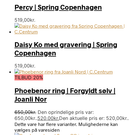
Percy | Spring Copenhagen
519,00
kr.
Daisy Ko med gravering | Spring
Copenhagen
519,00
kr.
TILBUD 20%
Phoebenor ring | Forgyldt sølv |
Joanli Nor
650,00
kr.
Den oprindelige pris var:
650,00kr..
520,00
kr.
Den aktuelle pris er: 520,00kr..
Dette vare har flere varianter. Mulighederne kan
vælges på varesiden