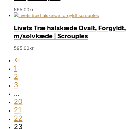
595,00
kr.
Livets Træ halskæde Ovalt, Forgyldt,
m/sølvkæde | Scrouples
595,00
kr.
←
1
2
3
…
20
21
22
23