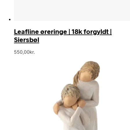
Leafline øreringe | 18k forgyldt |
Siersbøl
550,00
kr.