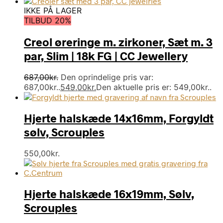
IKKE PÅ LAGER
TILBUD 20%
Creol øreringe m. zirkoner, Sæt m. 3
par, Slim | 18k FG | CC Jewellery
687,00
kr.
Den oprindelige pris var:
687,00kr..
549,00
kr.
Den aktuelle pris er: 549,00kr..
Hjerte halskæde 14x16mm, Forgyldt
sølv, Scrouples
550,00
kr.
Hjerte halskæde 16x19mm, Sølv,
Scrouples