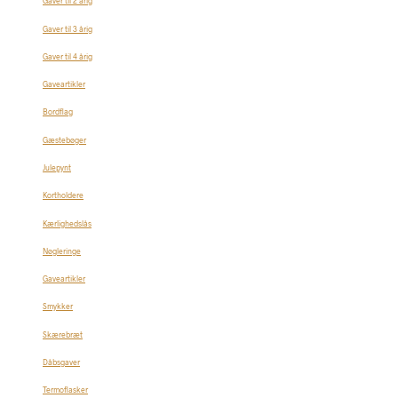
Gaver til 2 årig
Gaver til 3 årig
Gaver til 4 årig
Gaveartikler
Bordflag
Gæstebøger
Julepynt
Kortholdere
Kærlighedslås
Nøgleringe
Gaveartikler
Smykker
Skærebræt
Dåbsgaver
Termoflasker