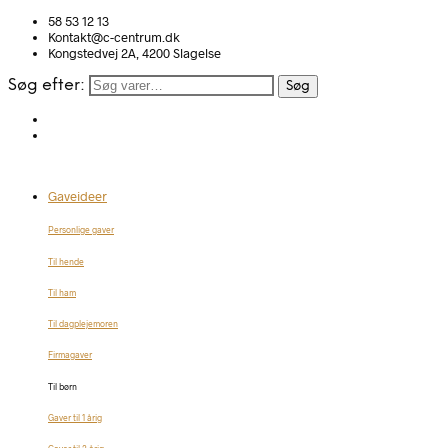
58 53 12 13
Kontakt@c-centrum.dk
Kongstedvej 2A, 4200 Slagelse
Søg efter:
Søg
Gaveideer
Personlige gaver
Til hende
Til ham
Til dagplejemoren
Firmagaver
Til børn
Gaver til 1 årig