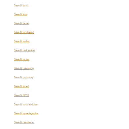
Gave til jurist
Gave til kok
Gave til lærer
Gave til landmand
Gave til maler
Gave til mekaniker
Gave til murer
Gave til pædagog
Gave til psykolog
Gave til smed
Gave til SOSU
Gave til socialrådgiver
Gave til sygeplejerske
Gave til tandlæge