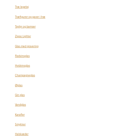
Træ legetøj
Træfigurer og gaver i træ
Tøjdyr og bamser
Zippo Lighter
Glas med gravering
Rødvinsglas
Hvidvinsglas
Champagneglas
Ølglas
Gin glas
Vandglas
Karafler
Smykker
Halskæder