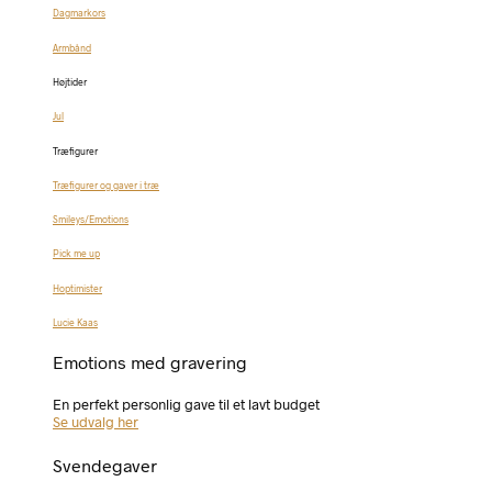
Dagmarkors
Armbånd
Højtider
Jul
Træfigurer
Træfigurer og gaver i træ
Smileys/Emotions
Pick me up
Hoptimister
Lucie Kaas
Emotions med gravering
En perfekt personlig gave til et lavt budget
Se udvalg her
Svendegaver