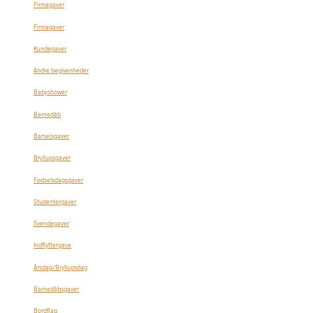
Firmagaver
Firmagaver
Kundegaver
Andre begivenheder
Babyshower
Barnedåb
Barselsgaver
Bryllupsgaver
Fødselsdagsgaver
Studentergaver
Svendegaver
Indflyttergave
Årsdag/Bryllupsdag
Barnedåbsgaver
Bordflag