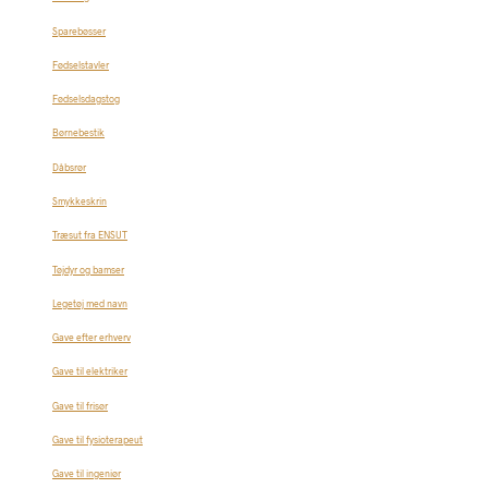
Sparebøsser
Fødselstavler
Fødselsdagstog
Børnebestik
Dåbsrør
Smykkeskrin
Træsut fra ENSUT
Tøjdyr og bamser
Legetøj med navn
Gave efter erhverv
Gave til elektriker
Gave til frisør
Gave til fysioterapeut
Gave til ingeniør