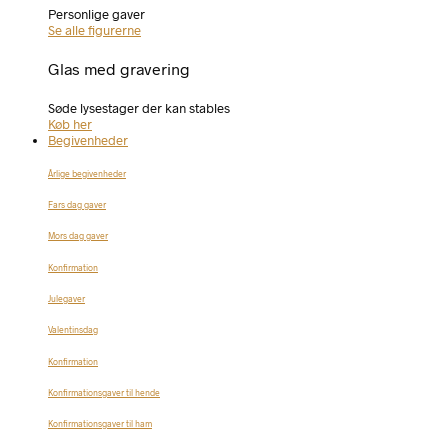
Personlige gaver
Se alle figurerne
Glas med gravering
Søde lysestager der kan stables
Køb her
Begivenheder
Årlige begivenheder
Fars dag gaver
Mors dag gaver
Konfirmation
Julegaver
Valentinsdag
Konfirmation
Konfirmationsgaver til hende
Konfirmationsgaver til ham