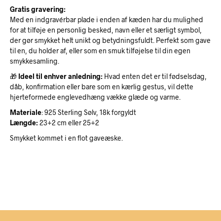
Gratis gravering:
Med en indgravérbar plade i enden af kæden har du mulighed
for at tilføje en personlig besked, navn eller et særligt symbol,
der gør smykket helt unikt og betydningsfuldt. Perfekt som gave
til en, du holder af, eller som en smuk tilføjelse til din egen
smykkesamling.
🎁
Ideel til enhver anledning:
Hvad enten det er til fødselsdag,
dåb, konfirmation eller bare som en kærlig gestus, vil dette
hjerteformede englevedhæng vække glæde og varme.
Materiale
: 925 Sterling Sølv, 18k forgyldt
Længde:
23+2 cm eller 25+2
Smykket kommet i en flot gaveæske.