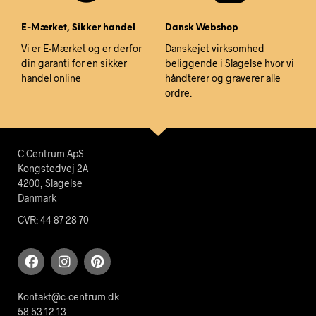
E-Mærket, Sikker handel
Dansk Webshop
Vi er E-Mærket og er derfor
Danskejet virksomhed
din garanti for en sikker
beliggende i Slagelse hvor vi
handel online
håndterer og graverer alle
ordre.
C.Centrum ApS
Kongstedvej 2A
4200, Slagelse
Danmark
CVR: 44 87 28 70
Kontakt@c-centrum.dk
58 53 12 13