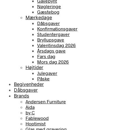
Gavepynt
Nøgleringe
Gæstebog
Mærkedage
Dåbsgaver
Konfirmationsgaver
Studentergaver
Bryllupsgave
Valentinsdag 2026
Årsdags gave
Fars dag
Mors dag 2026
Højtider
Julegaver
Påske
Begivenheder
Dåbsgaver
Brands
Andersen Furniture
Aida
by C
Fablewood
Hoptimist
Glas med gravering