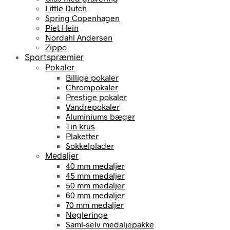
Little Dutch
Spring Copenhagen
Piet Hein
Nordahl Andersen
Zippo
Sportspræmier
Pokaler
Billige pokaler
Chrompokaler
Prestige pokaler
Vandrepokaler
Aluminiums bæger
Tin krus
Plaketter
Sokkelplader
Medaljer
40 mm medaljer
45 mm medaljer
50 mm medaljer
60 mm medaljer
70 mm medaljer
Nøgleringe
Saml-selv medaljepakke