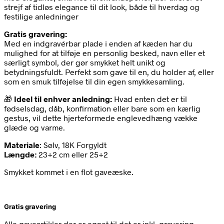
strejf af tidløs elegance til dit look, både til hverdag og
festilige anledninger
Gratis gravering:
Med en indgravérbar plade i enden af kæden har du
mulighed for at tilføje en personlig besked, navn eller et
særligt symbol, der gør smykket helt unikt og
betydningsfuldt. Perfekt som gave til en, du holder af, eller
som en smuk tilføjelse til din egen smykkesamling.
🎁
Ideel til enhver anledning:
Hvad enten det er til
fødselsdag, dåb, konfirmation eller bare som en kærlig
gestus, vil dette hjerteformede englevedhæng vække
glæde og varme.
Materiale
: Sølv, 18K Forgyldt
Længde:
23+2 cm eller 25+2
Smykket kommet i en flot gaveæske.
Gratis gravering
Alle gaveartikler der er egnet til det er inkl. gravering