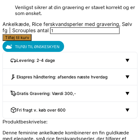
Venligst sikrer at din gravering er stavet korrekt og er
som ønsket.
Ankelkæde, Rice ferskvandsperler med gravering, Sølv
fg | Scrouples antal
Tilføj til kurv
TILFØJ TIL ØNSKESKYEN
Levering: 2-4 dage
▼
Ekspres håndtering: afsendes næste hverdag
▼
Gratis Gravering: Værdi 300,-
▼
Fri fragt v. køb over 600
▼
Produktbeskrivelse:
Denne feminine ankelkæde kombinerer en fin guldkæde
med elegante, små rice ferskvandsperler, der tilfører et