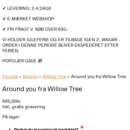
✔ LEVERING: 2-4 DAGE
✔ E-MÆRKET WEBSHOP
✔ FRI FRAGT V. KØB OVER 600,-
VI HOLDER JULEFERIE OG ER TILBAGE IGEN 2. JANUAR -
ORDER I DENNE PERIODE BLIVER EKSPEDERET EFTER
FERIEN.
POPULÆR GAVE 🎁
Forside
»
Brands
»
Willow Tree
»
Around you fra Willow Tree
Around you fra Willow Tree
695,00
kr.
Inkl. gratis gravering
På lager
*
Ønsker du gravering på produktet?