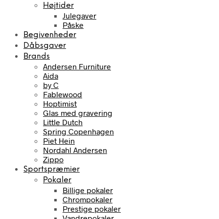
Højtider
Julegaver
Påske
Begivenheder
Dåbsgaver
Brands
Andersen Furniture
Aida
by C
Fablewood
Hoptimist
Glas med gravering
Little Dutch
Spring Copenhagen
Piet Hein
Nordahl Andersen
Zippo
Sportspræmier
Pokaler
Billige pokaler
Chrompokaler
Prestige pokaler
Vandrepokaler