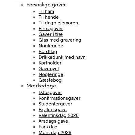
Personlige gaver
Til ham
Til hende
Til dagplejemoren
Firmagaver
Gaver i træ
Glas med gravering
Nøgleringe
Bordflag
Drikkedunk med navn
Kortholder
Gavepynt
Nøgleringe
Gæstebog
Mærkedage
Dåbsgaver
Konfirmationsgaver
Studentergaver
Bryllupsgave
Valentinsdag 2026
Årsdags gave
Fars dag
Mors dag 2026