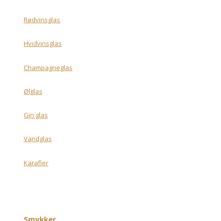
Rødvinsglas
Hvidvinsglas
Champagneglas
Ølglas
Gin glas
Vandglas
Karafler
Smykker