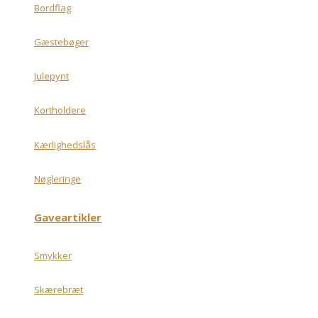
Bordflag
Gæstebøger
Julepynt
Kortholdere
Kærlighedslås
Nøgleringe
Gaveartikler
Smykker
Skærebræt