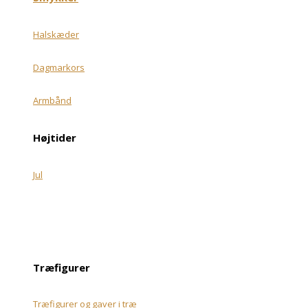
Halskæder
Dagmarkors
Armbånd
Højtider
Jul
Træfigurer
Træfigurer og gaver i træ