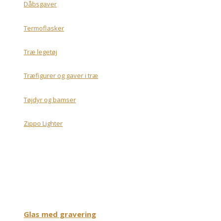
Dåbsgaver
Termoflasker
Træ legetøj
Træfigurer og gaver i træ
Tøjdyr og bamser
Zippo Lighter
Glas med gravering