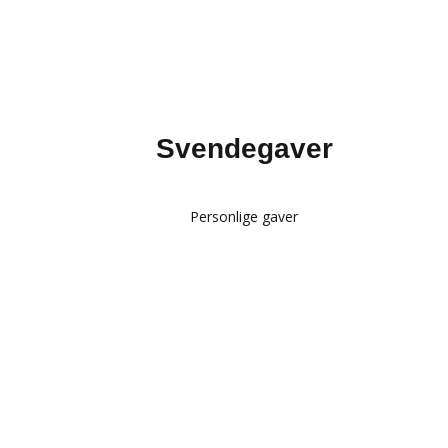
Svendegaver
Personlige gaver
Glas med gravering