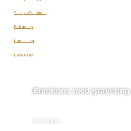
Smileys/Emotions
Pick me up
Hoptimister
Lucie Kaas
Emotions med gravering
En perfekt personlig gave til et lavt budget
Se udvalg her