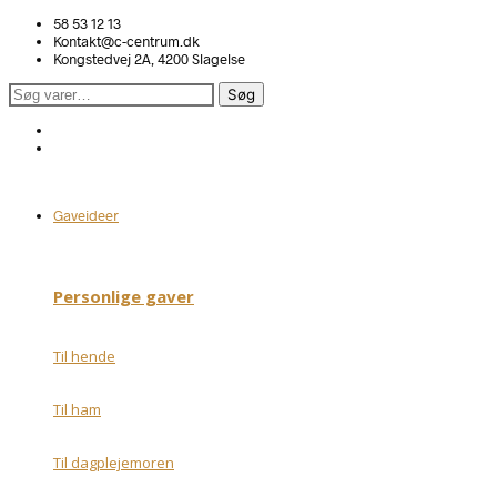
58 53 12 13
Kontakt@c-centrum.dk
Kongstedvej 2A, 4200 Slagelse
Søg
Søg
efter:
Gaveideer
Personlige gaver
Til hende
Til ham
Til dagplejemoren