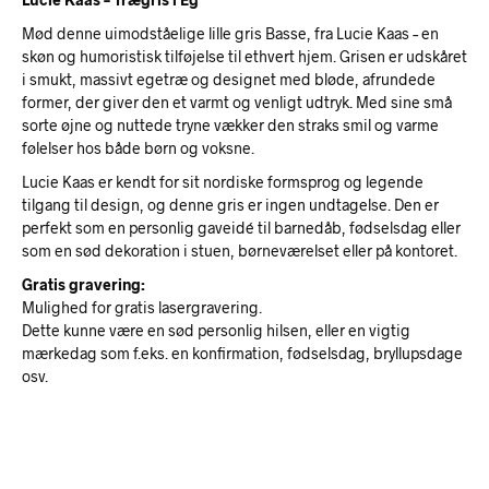
Mød denne uimodståelige lille gris Basse, fra Lucie Kaas – en
skøn og humoristisk tilføjelse til ethvert hjem. Grisen er udskåret
i smukt, massivt egetræ og designet med bløde, afrundede
former, der giver den et varmt og venligt udtryk. Med sine små
sorte øjne og nuttede tryne vækker den straks smil og varme
følelser hos både børn og voksne.
Lucie Kaas er kendt for sit nordiske formsprog og legende
tilgang til design, og denne gris er ingen undtagelse. Den er
perfekt som en personlig gaveidé til barnedåb, fødselsdag eller
som en sød dekoration i stuen, børneværelset eller på kontoret.
Gratis gravering:
Mulighed for gratis lasergravering.
Dette kunne være en sød personlig hilsen, eller en vigtig
mærkedag som f.eks. en konfirmation, fødselsdag, bryllupsdage
osv.