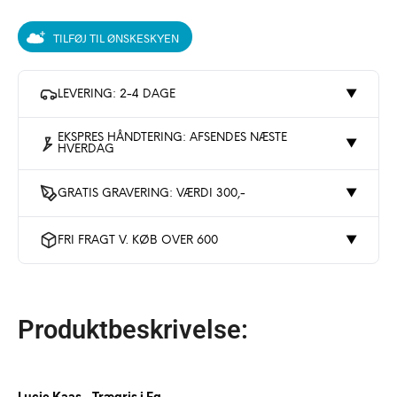
TILFØJ TIL ØNSKESKYEN
LEVERING: 2-4 DAGE
▼
EKSPRES HÅNDTERING: AFSENDES NÆSTE
▼
HVERDAG
GRATIS GRAVERING: VÆRDI 300,-
▼
FRI FRAGT V. KØB OVER 600
▼
Produktbeskrivelse:
Lucie Kaas – Trægris i Eg