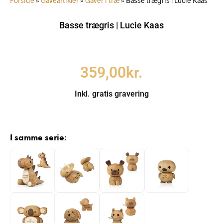
Forside
»
Gaveartikler
»
Gaver i træ
»
Basse trægris | Lucie Kaas
Basse trægris | Lucie Kaas
359,00
kr.
Inkl. gratis gravering
I samme serie: