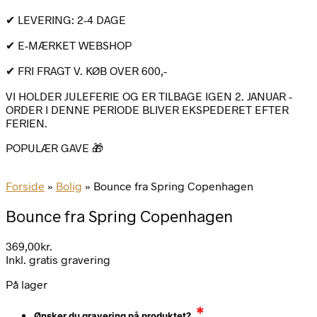
✔ LEVERING: 2-4 DAGE
✔ E-MÆRKET WEBSHOP
✔ FRI FRAGT V. KØB OVER 600,-
VI HOLDER JULEFERIE OG ER TILBAGE IGEN 2. JANUAR -
ORDER I DENNE PERIODE BLIVER EKSPEDERET EFTER
FERIEN.
POPULÆR GAVE 🎁
Forside
»
Bolig
»
Bounce fra Spring Copenhagen
Bounce fra Spring Copenhagen
369,00
kr.
Inkl. gratis gravering
På lager
*
Ønsker du gravering på produktet?