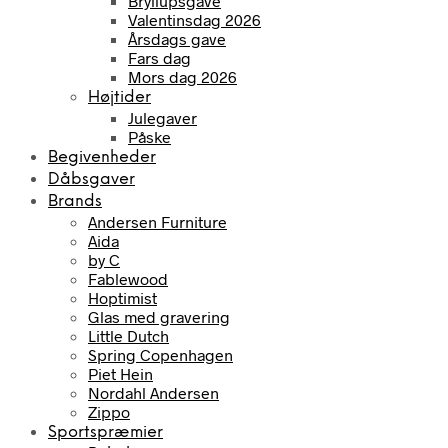
Bryllupsgave
Valentinsdag 2026
Årsdags gave
Fars dag
Mors dag 2026
Højtider
Julegaver
Påske
Begivenheder
Dåbsgaver
Brands
Andersen Furniture
Aida
by C
Fablewood
Hoptimist
Glas med gravering
Little Dutch
Spring Copenhagen
Piet Hein
Nordahl Andersen
Zippo
Sportspræmier