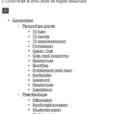
C.CENTRUM © 2015-2026 All Rights Reserved
×
Gaveideer
Personlige gaver
Til ham
Til hende
Til dagplejemoren
Firmagaver
Gaver i træ
Glas med gravering
Nøgleringe
Bordflag
Drikkedunk med navn
Kortholder
Gavepynt
Nøgleringe
Gæstebog
Mærkedage
Dåbsgaver
Konfirmationsgaver
Studentergaver