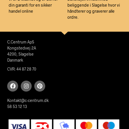
din garanti for en sikker
beliggende i Slagelse hvor vi
handel online
håndterer og graverer alle
ordre.
C.Centrum ApS
Kongstedvej 2A
4200, Slagelse
Danmark
CVR: 44 87 28 70
Kontakt@c-centrum.dk
58 53 12 13