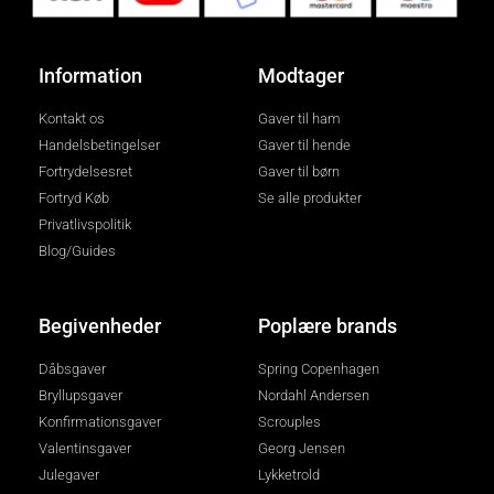
Information
Modtager
Kontakt os
Gaver til ham
Handelsbetingelser
Gaver til hende
Fortrydelsesret
Gaver til børn
Fortryd Køb
Se alle produkter
Privatlivspolitik
Blog/Guides
Begivenheder
Poplære brands
Dåbsgaver
Spring Copenhagen
Bryllupsgaver
Nordahl Andersen
Konfirmationsgaver
Scrouples
Valentinsgaver
Georg Jensen
Julegaver
Lykketrold