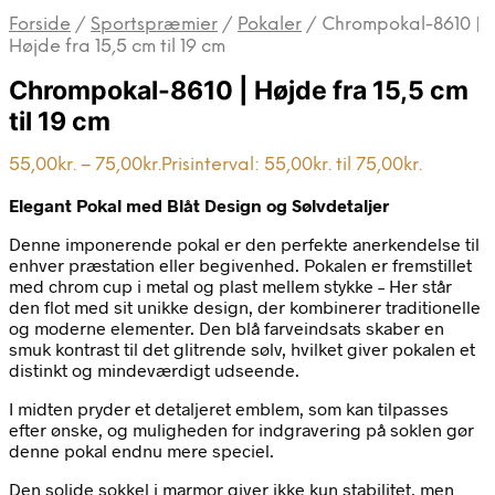
Forside
/
Sportspræmier
/
Pokaler
/
Chrompokal-8610 |
Højde fra 15,5 cm til 19 cm
Chrompokal-8610 | Højde fra 15,5 cm
til 19 cm
55,00
kr.
–
75,00
kr.
Prisinterval: 55,00kr. til 75,00kr.
Elegant Pokal med Blåt Design og Sølvdetaljer
Denne imponerende pokal er den perfekte anerkendelse til
enhver præstation eller begivenhed. Pokalen er fremstillet
med chrom cup i metal og plast mellem stykke – Her står
den flot med sit unikke design, der kombinerer traditionelle
og moderne elementer. Den blå farveindsats skaber en
smuk kontrast til det glitrende sølv, hvilket giver pokalen et
distinkt og mindeværdigt udseende.
I midten pryder et detaljeret emblem, som kan tilpasses
efter ønske, og muligheden for indgravering på soklen gør
denne pokal endnu mere speciel.
Den solide sokkel i marmor giver ikke kun stabilitet, men