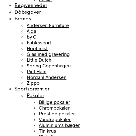
Begivenheder
Dåbsgaver
Brands
Andersen Furniture
Aida
by C
Fablewood
Hoptimist
Glas med gravering
Little Dutch
Spring Copenhagen
Piet Hein
Nordahl Andersen
Zippo
Sportspræmier
Pokaler
Billige pokaler
Chrompokaler
Prestige pokaler
Vandrepokaler
Aluminiums bæger
Tin krus