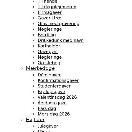
Til hende
Til dagplejemoren
Firmagaver
Gaver i træ
Glas med gravering
Nøgleringe
Bordflag
Drikkedunk med navn
Kortholder
Gavepynt
Nøgleringe
Gæstebog
Mærkedage
Dåbsgaver
Konfirmationsgaver
Studentergaver
Bryllupsgave
Valentinsdag 2026
Årsdags gave
Fars dag
Mors dag 2026
Højtider
Julegaver
Påske