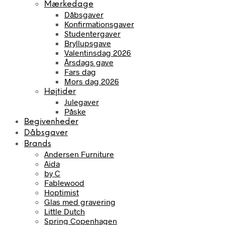
Mærkedage
Dåbsgaver
Konfirmationsgaver
Studentergaver
Bryllupsgave
Valentinsdag 2026
Årsdags gave
Fars dag
Mors dag 2026
Højtider
Julegaver
Påske
Begivenheder
Dåbsgaver
Brands
Andersen Furniture
Aida
by C
Fablewood
Hoptimist
Glas med gravering
Little Dutch
Spring Copenhagen