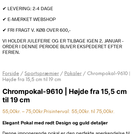
✔ LEVERING: 2-4 DAGE
✔ E-MÆRKET WEBSHOP
✔ FRI FRAGT V. KØB OVER 600,-
VI HOLDER JULEFERIE OG ER TILBAGE IGEN 2. JANUAR -
ORDER I DENNE PERIODE BLIVER EKSPEDERET EFTER
FERIEN.
Forside
/
Sportspræmier
/
Pokaler
/
Chrompokal-9610 |
Højde fra 15,5 cm til 19 cm
Chrompokal-9610 | Højde fra 15,5 cm
til 19 cm
55,00
kr.
–
75,00
kr.
Prisinterval: 55,00kr. til 75,00kr.
Elegant Pokal med rødt Design og guld detaljer
Denne imponerende pokal er den perfekte anerkendelse til