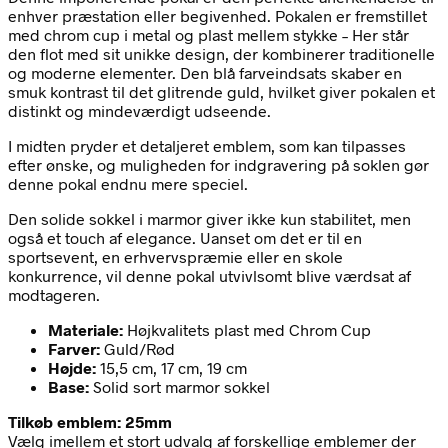
enhver præstation eller begivenhed. Pokalen er fremstillet
med chrom cup i metal og plast mellem stykke – Her står
den flot med sit unikke design, der kombinerer traditionelle
og moderne elementer. Den blå farveindsats skaber en
smuk kontrast til det glitrende guld, hvilket giver pokalen et
distinkt og mindeværdigt udseende.
I midten pryder et detaljeret emblem, som kan tilpasses
efter ønske, og muligheden for indgravering på soklen gør
denne pokal endnu mere speciel.
Den solide sokkel i marmor giver ikke kun stabilitet, men
også et touch af elegance. Uanset om det er til en
sportsevent, en erhvervspræmie eller en skole
konkurrence, vil denne pokal utvivlsomt blive værdsat af
modtageren.
Materiale:
Højkvalitets plast med Chrom Cup
Farver:
Guld/Rød
Højde:
15,5 cm, 17 cm, 19 cm
Base:
Solid sort marmor sokkel
Tilkøb emblem: 25mm
Vælg imellem et stort udvalg af forskellige emblemer der