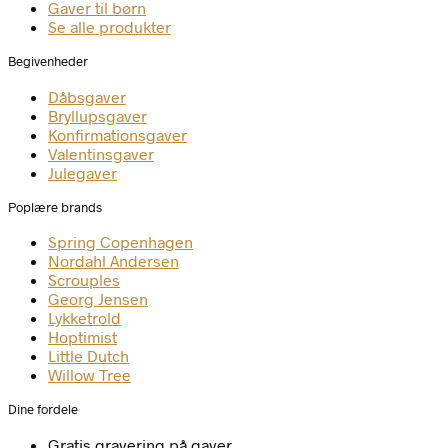
Gaver til børn
Se alle produkter
Begivenheder
Dåbsgaver
Bryllupsgaver
Konfirmationsgaver
Valentinsgaver
Julegaver
Poplære brands
Spring Copenhagen
Nordahl Andersen
Scrouples
Georg Jensen
Lykketrold
Hoptimist
Little Dutch
Willow Tree
Dine fordele
Gratis gravering på gaver