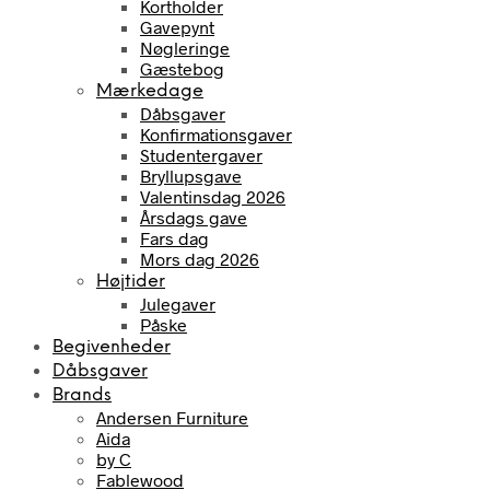
Kortholder
Gavepynt
Nøgleringe
Gæstebog
Mærkedage
Dåbsgaver
Konfirmationsgaver
Studentergaver
Bryllupsgave
Valentinsdag 2026
Årsdags gave
Fars dag
Mors dag 2026
Højtider
Julegaver
Påske
Begivenheder
Dåbsgaver
Brands
Andersen Furniture
Aida
by C
Fablewood