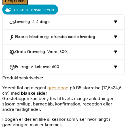
Tilføj til kurv
TILFØJ TIL ØNSKESKYEN
Levering: 2-4 dage
▼
Ekspres håndtering: afsendes næste hverdag
▼
Gratis Gravering: Værdi 300,-
▼
Fri fragt v. køb over 600
▼
Produktbeskrivelse:
Yderst flot og elegant
gæstebog
på B5 størrelse (17,5×24,5
cm) med
blanke sider
Gæstebogen kan benyttes til livets mange anledninger
såsom bryllup, barnedåb, konfirmation, reception eller
andre festligheder.
I bogen er der en lille silkesnor som viser hvor langt i
gæstebogen man er kommet.