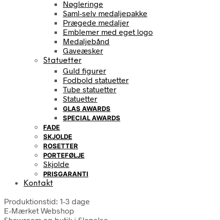
Nøgleringe
Saml-selv medaljepakke
Prægede medaljer
Emblemer med eget logo
Medaljebånd
Gaveæsker
Statuetter
Guld figurer
Fodbold statuetter
Tube statuetter
Statuetter
GLAS AWARDS
SPECIAL AWARDS
FADE
SKJOLDE
ROSETTER
PORTEFØLJE
Skjolde
PRISGARANTI
Kontakt
Produktionstid: 1-3 dage
E-Mærket Webshop
Showroom og butik i Slagelse