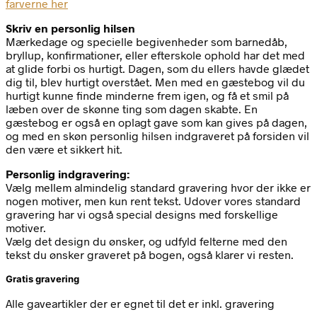
farverne her
Skriv en personlig hilsen
Mærkedage og specielle begivenheder som barnedåb,
bryllup, konfirmationer, eller efterskole ophold har det med
at glide forbi os hurtigt. Dagen, som du ellers havde glædet
dig til, blev hurtigt overstået. Men med en gæstebog vil du
hurtigt kunne finde minderne frem igen, og få et smil på
læben over de skønne ting som dagen skabte. En
gæstebog er også en oplagt gave som kan gives på dagen,
og med en skøn personlig hilsen indgraveret på forsiden vil
den være et sikkert hit.
Personlig indgravering:
Vælg mellem almindelig standard gravering hvor der ikke er
nogen motiver, men kun rent tekst. Udover vores standard
gravering har vi også special designs med forskellige
motiver.
Vælg det design du ønsker, og udfyld felterne med den
tekst du ønsker graveret på bogen, også klarer vi resten.
Gratis gravering
Alle gaveartikler der er egnet til det er inkl. gravering