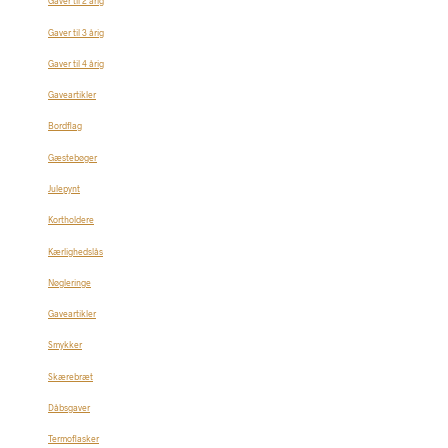
Gaver til 2 årig
Gaver til 3 årig
Gaver til 4 årig
Gaveartikler
Bordflag
Gæstebøger
Julepynt
Kortholdere
Kærlighedslås
Nøgleringe
Gaveartikler
Smykker
Skærebræt
Dåbsgaver
Termoflasker