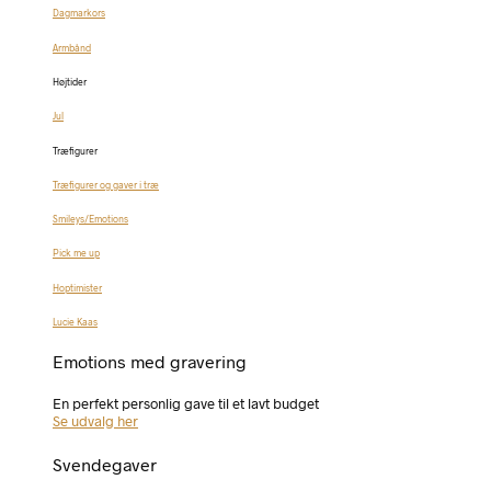
Dagmarkors
Armbånd
Højtider
Jul
Træfigurer
Træfigurer og gaver i træ
Smileys/Emotions
Pick me up
Hoptimister
Lucie Kaas
Emotions med gravering
En perfekt personlig gave til et lavt budget
Se udvalg her
Svendegaver