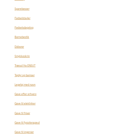
Sparebøsser
Fødselstavler
Fødselsdagstog
Børnebestik
Dåbsrør
Smykkeskrin
Træsut fra ENSUT
Tøjdyr og bamser
Legetøj med navn
Gave efter erhverv
Gave til elektriker
Gave til frisør
Gave til fysioterapeut
Gave til ingeniør