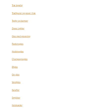
Træ legetøj
Træfigurer og gaver i træ
Tøjdyr og bamser
Zippo Lighter
Glas med gravering
Rødvinsglas
Hvidvinsglas
Champagneglas
Ølglas
Gin glas
Vandglas
Karafler
Smykker
Halskæder