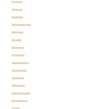
Firmagaver
Firmagaver
Kundegaver
Andre begivenheder
Babyshower
Barnedåb
Barselsgaver
Bryllupsgaver
Fødselsdagsgaver
Studentergaver
Svendegaver
Indflyttergave
Årsdag/Bryllupsdag
Barnedåbsgaver
Bordflag