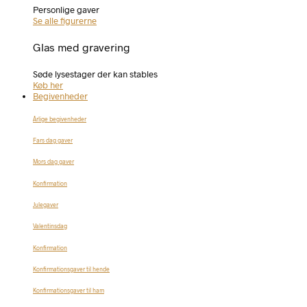
Personlige gaver
Se alle figurerne
Glas med gravering
Søde lysestager der kan stables
Køb her
Begivenheder
Årlige begivenheder
Fars dag gaver
Mors dag gaver
Konfirmation
Julegaver
Valentinsdag
Konfirmation
Konfirmationsgaver til hende
Konfirmationsgaver til ham