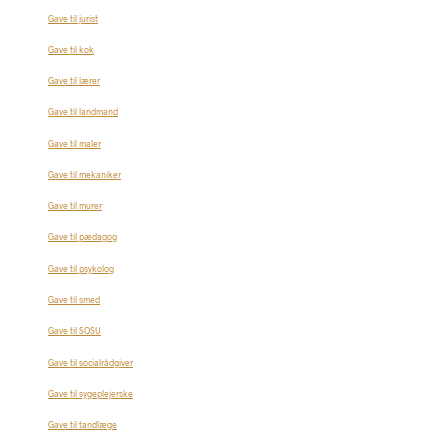
Gave til jurist
Gave til kok
Gave til lærer
Gave til landmand
Gave til maler
Gave til mekaniker
Gave til murer
Gave til pædagog
Gave til psykolog
Gave til smed
Gave til SOSU
Gave til socialrådgiver
Gave til sygeplejerske
Gave til tandlæge