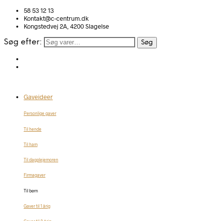
58 53 12 13
Kontakt@c-centrum.dk
Kongstedvej 2A, 4200 Slagelse
Søg efter:
Søg
Gaveideer
Personlige gaver
Til hende
Til ham
Til dagplejemoren
Firmagaver
Til børn
Gaver til 1 årig