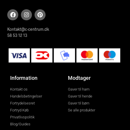
Kontakt@c-centrum.dk
58 53 12 13
Information
Modtager
Kontakt os
Gaver til ham
Handelsbetingelser
Gaver til hende
Fortrydelsesret
Gaver til børn
Fortryd Køb
Se alle produkter
Privatlivspolitik
Blog/Guides