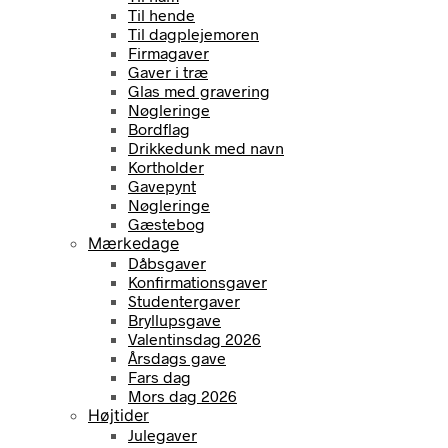
Til hende
Til dagplejemoren
Firmagaver
Gaver i træ
Glas med gravering
Nøgleringe
Bordflag
Drikkedunk med navn
Kortholder
Gavepynt
Nøgleringe
Gæstebog
Mærkedage
Dåbsgaver
Konfirmationsgaver
Studentergaver
Bryllupsgave
Valentinsdag 2026
Årsdags gave
Fars dag
Mors dag 2026
Højtider
Julegaver