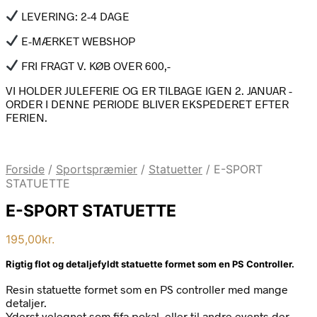
LEVERING: 2-4 DAGE
E-MÆRKET WEBSHOP
FRI FRAGT V. KØB OVER 600,-
VI HOLDER JULEFERIE OG ER TILBAGE IGEN 2. JANUAR -
ORDER I DENNE PERIODE BLIVER EKSPEDERET EFTER
FERIEN.
Forside
/
Sportspræmier
/
Statuetter
/
E-SPORT
STATUETTE
E-SPORT STATUETTE
195,00
kr.
Rigtig flot og detaljefyldt statuette formet som en PS Controller.
Resin statuette formet som en PS controller med mange
detaljer.
Yderst velegnet som fifa pokal, eller til andre events der