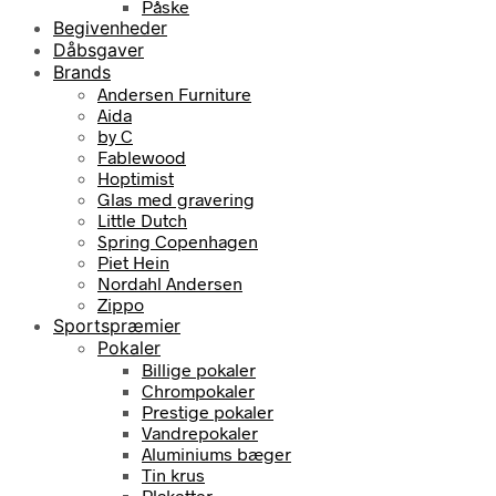
Påske
Begivenheder
Dåbsgaver
Brands
Andersen Furniture
Aida
by C
Fablewood
Hoptimist
Glas med gravering
Little Dutch
Spring Copenhagen
Piet Hein
Nordahl Andersen
Zippo
Sportspræmier
Pokaler
Billige pokaler
Chrompokaler
Prestige pokaler
Vandrepokaler
Aluminiums bæger
Tin krus
Plaketter