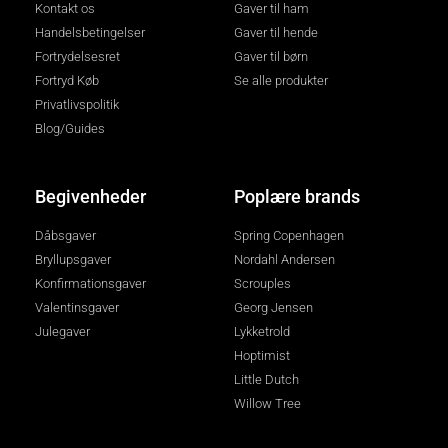
Kontakt os
Gaver til ham
Handelsbetingelser
Gaver til hende
Fortrydelsesret
Gaver til børn
Fortryd Køb
Se alle produkter
Privatlivspolitik
Blog/Guides
Begivenheder
Poplære brands
Dåbsgaver
Spring Copenhagen
Bryllupsgaver
Nordahl Andersen
Konfirmationsgaver
Scrouples
Valentinsgaver
Georg Jensen
Julegaver
Lykketrold
Hoptimist
Little Dutch
Willow Tree