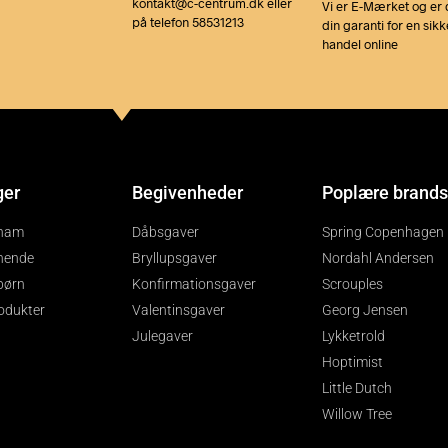
kontakt@c-centrum.dk eller
Vi er E-Mærket og er 
på telefon 58531213
din garanti for en sikk
handel online
ger
Begivenheder
Poplære brands
 ham
Dåbsgaver
Spring Copenhagen
 hende
Bryllupsgaver
Nordahl Andersen
 børn
Konfirmationsgaver
Scrouples
rodukter
Valentinsgaver
Georg Jensen
Julegaver
Lykketrold
Hoptimist
Little Dutch
Willow Tree