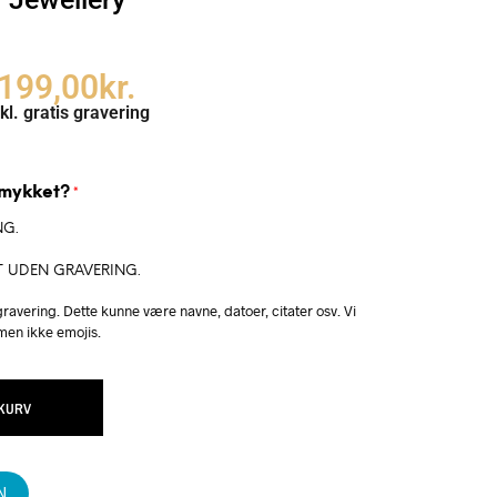
199,00
kr.
kl. gratis gravering
smykket?
*
NG.
T UDEN GRAVERING.
ravering. Dette kunne være navne, datoer, citater osv. Vi
 men ikke emojis.
 KURV
N