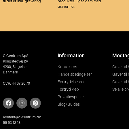
til det er inkl. gravering
produkter. Også dem med
gravering.
Information
Modta
C.Centrum ApS
Kongstedvej 2A
4200, Slagelse
Kontakt os
Gaver til
Danmark
Handelsbetingelser
Gaver til
Fortrydelsesret
Gaver til
CVR: 44 87 28 70
Fortryd Køb
Se alle p
Privatlivspolitik
Blog/Guides
Kontakt@c-centrum.dk
58 53 12 13