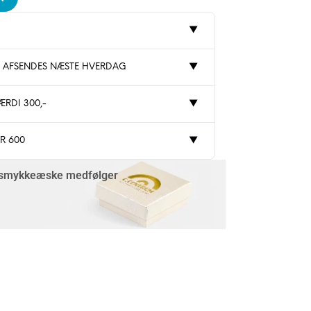
▼
: AFSENDES NÆSTE HVERDAG
▼
ÆRDI 300,-
▼
ER 600
▼
 smykkeæske medfølger