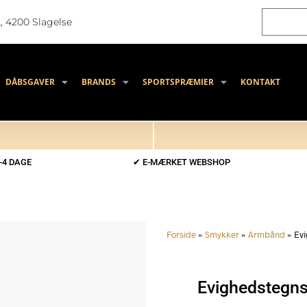
, 4200 Slagelse
DÅBSGAVER
BRANDS
SPORTSPRÆMIER
KONTAKT
-4 DAGE
✔ E-MÆRKET WEBSHOP
Forside
»
Smykker
»
Armbånd
»
Evi
Evighedstegns