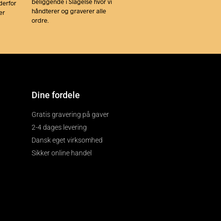
beliggende i Slagelse hvor vi
derfor
håndterer og graverer alle
er
ordre.
Dine fordele
Gratis gravering på gaver
2-4 dages levering
Dansk eget virksomhed
Sikker online handel