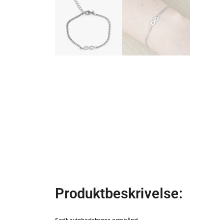
Produktbeskrivelse:
Sødt evighedstegns armbånd.