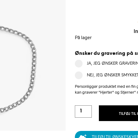
In
På lager
Ønsker du gravering på 
JA, JEG ØNSKER GRAVERI
NEJ, JEG ØNSKER SMYKKE
Personliggør produktet med en fin g
kan graverer "Hjerter" og Stjerner"
TILFØJ TIL
TILFØJ TIL ØNSKESKYE