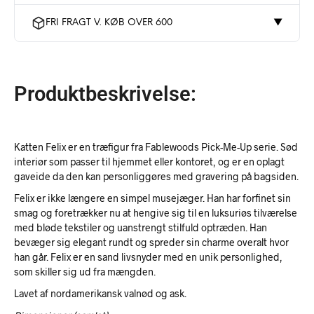
FRI FRAGT V. KØB OVER 600
▼
Produktbeskrivelse:
Katten Felix er en træfigur fra Fablewoods Pick-Me-Up serie. Sød
interiør som passer til hjemmet eller kontoret, og er en oplagt
gaveide da den kan personliggøres med gravering på bagsiden.
Felix er ikke længere en simpel musejæger. Han har forfinet sin
smag og foretrækker nu at hengive sig til en luksuriøs tilværelse
med bløde tekstiler og uanstrengt stilfuld optræden. Han
bevæger sig elegant rundt og spreder sin charme overalt hvor
han går. Felix er en sand livsnyder med en unik personlighed,
som skiller sig ud fra mængden.
Lavet af nordamerikansk valnød og ask.