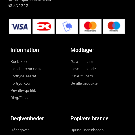
58 53 12 13
Information
Modtager
Kontakt os
Gaver til ham
Handelsbetingelser
Gaver til hende
Fortrydelsesret
Gaver til børn
Fortryd Køb
Se alle produkter
Privatlivspolitik
Blog/Guides
Begivenheder
Poplære brands
Dåbsgaver
Spring Copenhagen