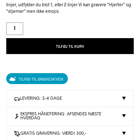
linjer, udfylder du blot 1, eller 2 linjer Vi kan gravere “Hjerter” og
“stjerner” men ikke emojis.
TILFØJ TIL KURV
TILFØJ TIL ØNSKESKYEN
LEVERING: 2-4 DAGE
▼
EKSPRES HÅNDTERING: AFSENDES NÆSTE
▼
HVERDAG
GRATIS GRAVERING: VÆRDI 300,-
▼