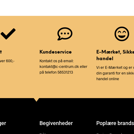
t
Kundeservice
E-Mærket, Sikk
handel
ver 600,-
Kontakt os på email:
kontakt@c-centrum.dk eller
Vi er E-Mærket og er 
på telefon 58531213
din garanti for en sikk
handel online
ger
Begivenheder
Poplære brands