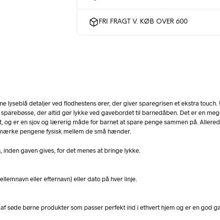
FRI FRAGT V. KØB OVER 600
ne lyseblå detaljer ved flodhestens ører, der giver sparegrisen et ekstra touch
 en sparebøsse, der altid gør lykke ved gavebordet til barnedåben. Det er en meg
og er en sjov og lærerig måde for barnet at spare penge sammen på. Allerede m
 og mærke pengene fysisk mellem de små hænder.
, inden gaven gives, for det menes at bringe lykke.
lemnavn eller efternavn) eller dato på hver linje.
af søde børne produkter som passer perfekt ind i ethvert hjem og er en god gave