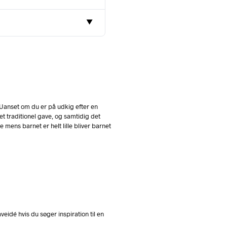
▼
. Uanset om du er på udkig efter en
et traditionel gave, og samtidig det
ens barnet er helt lille bliver barnet
idé hvis du søger inspiration til en