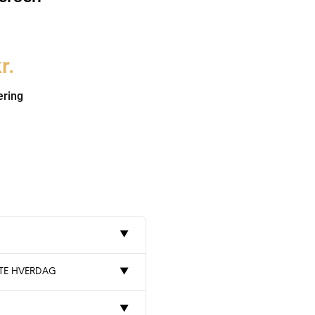
r.
ering
▼
STE HVERDAG
▼
▼