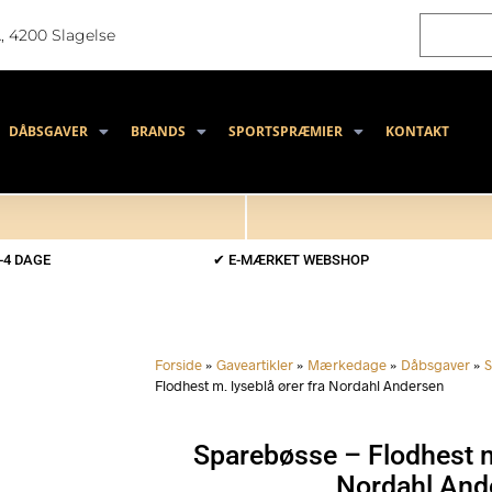
, 4200 Slagelse
DÅBSGAVER
BRANDS
SPORTSPRÆMIER
KONTAKT
-4 DAGE
✔ E-MÆRKET WEBSHOP
Forside
»
Gaveartikler
»
Mærkedage
»
Dåbsgaver
»
S
Flodhest m. lyseblå ører fra Nordahl Andersen
Sparebøsse – Flodhest m.
Nordahl And