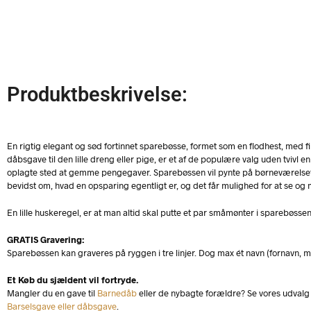
Produktbeskrivelse:
En rigtig elegant og sød fortinnet sparebøsse, formet som en flodhest, med fi
dåbsgave til den lille dreng eller pige, er et af de populære valg uden tvivl
oplagte sted at gemme pengegaver. Sparebøssen vil pynte på børneværelset, 
bevidst om, hvad en opsparing egentligt er, og det får mulighed for at se
En lille huskeregel, er at man altid skal putte et par småmønter i sparebøssen
GRATIS Gravering:
Sparebøssen kan graveres på ryggen i tre linjer. Dog max ét navn (fornavn, mel
Et Køb du sjældent vil fortryde.
Mangler du en gave til
Barnedåb
eller de nybagte forældre? Se vores udvalg 
Barselsgave eller dåbsgave
.