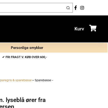
Kurv
Personlige smykker
✔ FRI FRAGT V. KØB OVER 600,-
paregris & sparebøsse
»
Sparebøsse –
 lyseblå ører fra
ersen