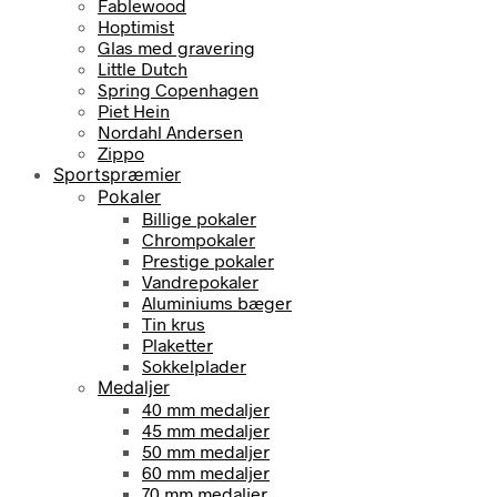
Fablewood
Hoptimist
Glas med gravering
Little Dutch
Spring Copenhagen
Piet Hein
Nordahl Andersen
Zippo
Sportspræmier
Pokaler
Billige pokaler
Chrompokaler
Prestige pokaler
Vandrepokaler
Aluminiums bæger
Tin krus
Plaketter
Sokkelplader
Medaljer
40 mm medaljer
45 mm medaljer
50 mm medaljer
60 mm medaljer
70 mm medaljer