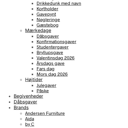
Drikkedunk med navn
Kortholder
Gavepynt
Nøgleringe
Gæstebog
Mærkedage
Dåbsgaver
Konfirmationsgaver
Studentergaver
Bryllupsgave
Valentinsdag 2026
Årsdags gave
Fars dag
Mors dag 2026
Højtider
Julegaver
Påske
Begivenheder
Dåbsgaver
Brands
Andersen Furniture
Aida
by C