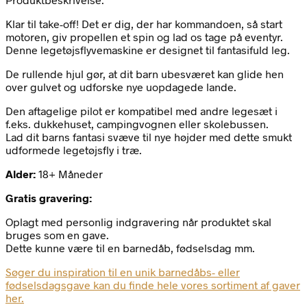
Klar til take-off! Det er dig, der har kommandoen, så start
motoren, giv propellen et spin og lad os tage på eventyr.
Denne legetøjsflyvemaskine er designet til fantasifuld leg.
De rullende hjul gør, at dit barn ubesværet kan glide hen
over gulvet og udforske nye uopdagede lande.
Den aftagelige pilot er kompatibel med andre legesæt i
f.eks. dukkehuset, campingvognen eller skolebussen.
Lad dit barns fantasi svæve til nye højder med dette smukt
udformede legetøjsfly i træ.
Alder:
18+ Måneder
Gratis gravering:
Oplagt med personlig indgravering når produktet skal
bruges som en gave.
Dette kunne være til en barnedåb, fødselsdag mm.
Søger du inspiration til en unik barnedåbs- eller
fødselsdagsgave kan du finde hele vores sortiment af gaver
her.