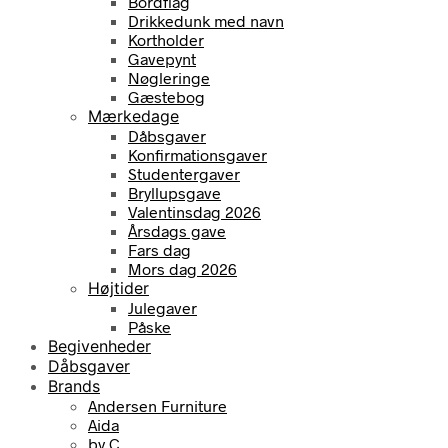
Bordflag
Drikkedunk med navn
Kortholder
Gavepynt
Nøgleringe
Gæstebog
Mærkedage
Dåbsgaver
Konfirmationsgaver
Studentergaver
Bryllupsgave
Valentinsdag 2026
Årsdags gave
Fars dag
Mors dag 2026
Højtider
Julegaver
Påske
Begivenheder
Dåbsgaver
Brands
Andersen Furniture
Aida
by C