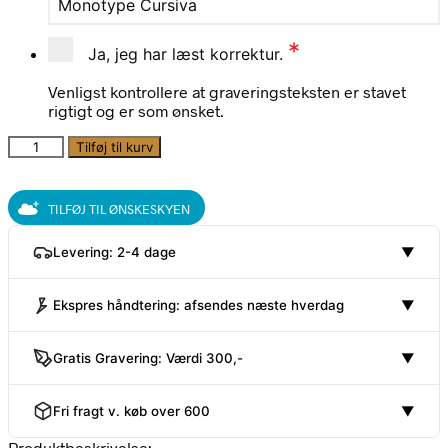
Monotype Cursiva
*
Ja, jeg har læst korrektur.
Venligst kontrollere at graveringsteksten er stavet
rigtigt og er som ønsket.
Flyvemaskine
Tilføj til kurv
med
navn,
Little
TILFØJ TIL ØNSKESKYEN
Dutch
antal
Levering: 2-4 dage
▼
Ekspres håndtering: afsendes næste hverdag
▼
Gratis Gravering: Værdi 300,-
▼
Fri fragt v. køb over 600
▼
Produktbeskrivelse: