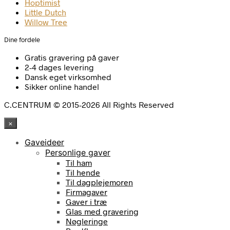
Hoptimist
Little Dutch
Willow Tree
Dine fordele
Gratis gravering på gaver
2-4 dages levering
Dansk eget virksomhed
Sikker online handel
C.CENTRUM © 2015-2026 All Rights Reserved
×
Gaveideer
Personlige gaver
Til ham
Til hende
Til dagplejemoren
Firmagaver
Gaver i træ
Glas med gravering
Nøgleringe