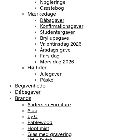
Nøgleringe
Gæstebog
Mærkedage
Dåbsgaver
Konfirmationsgaver
Studentergaver
Bryllupsgave
Valentinsdag 2026
Årsdags gave
Fars dag
Mors dag 2026
Højtider
Julegaver
Påske
Begivenheder
Dåbsgaver
Brands
Andersen Furniture
Aida
by C
Fablewood
Hoptimist
Glas med gravering
Little Dutch