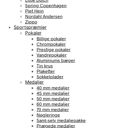
Spring Copenhagen
Piet Hein
Nordahl Andersen
Zippo
Sportspræmier
Pokaler
Billige pokaler
Chrompokaler
Prestige pokaler
Vandrepokaler
Aluminiums bæger
Tin krus
Plaketter
Sokkelplader
Medaljer
40 mm medaljer
45 mm medaljer
50 mm medaljer
60 mm medaljer
70 mm medaljer
Nøgleringe
Saml-selv medaljepakke
Prægede medaljer